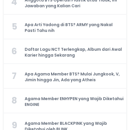
4
Anggota BTS Operasi Plastik atau Tidak, Ini
Jawaban yang Kalian Cari
5
Apa Arti Yadong di BTS? ARMY yang Nakal
Pasti Tahu nih
6
Daftar Lagu NCT Terlengkap, Album dari Awal
Karier hingga Sekarang
7
Apa Agama Member BTS? Mulai Jungkook, V,
Jimin hingga Jin, Ada yang Atheis
8
Agama Member ENHYPEN yang Wajib Diketahui
ENGINE
9
Agama Member BLACKPINK yang Wajib
Diketahui oleh BLINK