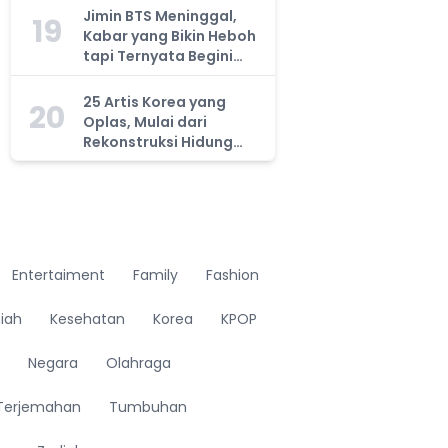
Jimin BTS Meninggal,
19
Kabar yang Bikin Heboh
tapi Ternyata Begini
Fakta Sebenarnya
25 Artis Korea yang
20
Oplas, Mulai dari
Rekonstruksi Hidung
hingga Kelopak Mata
Entertaiment
Family
Fashion
miah
Kesehatan
Korea
KPOP
Negara
Olahraga
Terjemahan
Tumbuhan