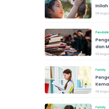
Inila
08 Augus
Pendidi
Penge
dan M
08 Augus
Family
Peng
Kemam
08 Augus
Family