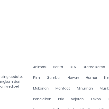
Animasi
Berita
BTS
Drama Korea
paling update,
Film
Gambar
Hewan
Humor
Il
rangkum dari
n kredibel.
Makanan
Manfaat
Minuman
Musik
Pendidikan
Pria
Sejarah
Tekno