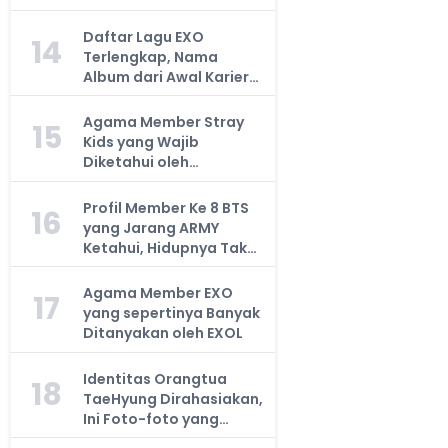
Daftar Lagu EXO
14
Terlengkap, Nama
Album dari Awal Karier
hingga Sekarang
Agama Member Stray
15
Kids yang Wajib
Diketahui oleh
Penggemar
Profil Member Ke 8 BTS
16
yang Jarang ARMY
Ketahui, Hidupnya Tak
Sesukses Bangtan Boys
Agama Member EXO
17
yang sepertinya Banyak
Ditanyakan oleh EXOL
Identitas Orangtua
18
TaeHyung Dirahasiakan,
Ini Foto-foto yang
Beredar di Internet