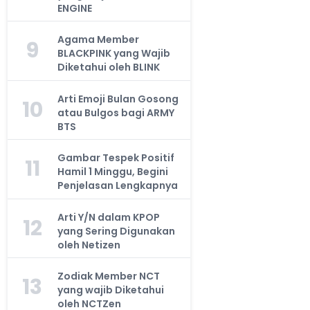
ENGINE
Agama Member
9
BLACKPINK yang Wajib
Diketahui oleh BLINK
Arti Emoji Bulan Gosong
10
atau Bulgos bagi ARMY
BTS
Gambar Tespek Positif
11
Hamil 1 Minggu, Begini
Penjelasan Lengkapnya
Arti Y/N dalam KPOP
12
yang Sering Digunakan
oleh Netizen
Zodiak Member NCT
13
yang wajib Diketahui
oleh NCTZen