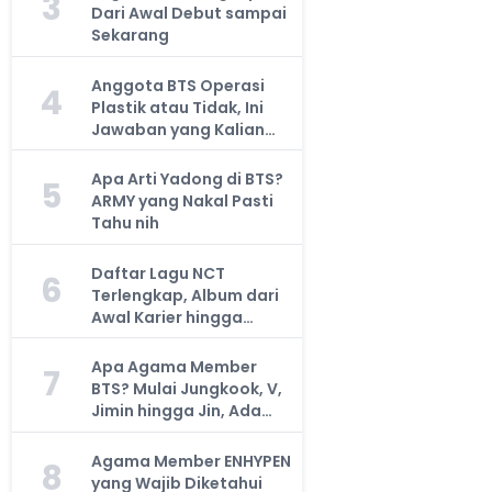
3
Dari Awal Debut sampai
Sekarang
Anggota BTS Operasi
4
Plastik atau Tidak, Ini
Jawaban yang Kalian
Cari
Apa Arti Yadong di BTS?
5
ARMY yang Nakal Pasti
Tahu nih
Daftar Lagu NCT
6
Terlengkap, Album dari
Awal Karier hingga
Sekarang
Apa Agama Member
7
BTS? Mulai Jungkook, V,
Jimin hingga Jin, Ada
yang Atheis
Agama Member ENHYPEN
8
yang Wajib Diketahui