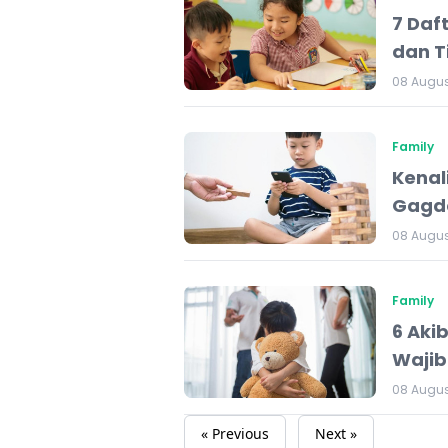
7 Daf
dan T
08 Augus
Family
Kenal
Gagde
08 Augus
Family
6 Aki
Waji
08 Augus
« Previous
Next »