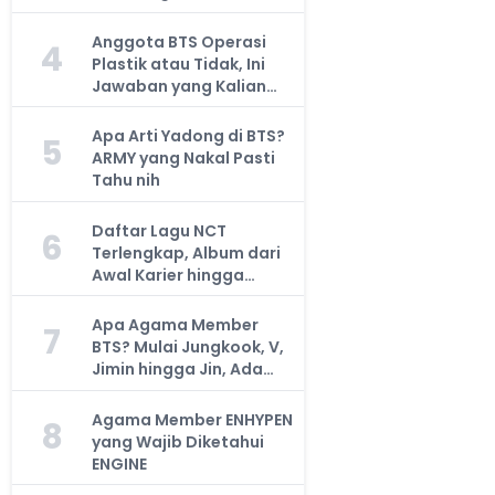
Anggota BTS Operasi
4
Plastik atau Tidak, Ini
Jawaban yang Kalian
Cari
Apa Arti Yadong di BTS?
5
ARMY yang Nakal Pasti
Tahu nih
Daftar Lagu NCT
6
Terlengkap, Album dari
Awal Karier hingga
Sekarang
Apa Agama Member
7
BTS? Mulai Jungkook, V,
Jimin hingga Jin, Ada
yang Atheis
Agama Member ENHYPEN
8
yang Wajib Diketahui
ENGINE