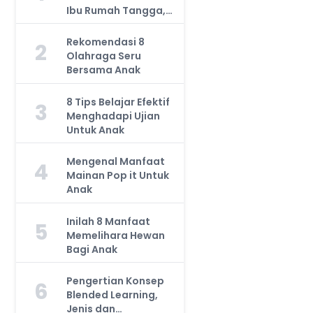
Ibu Rumah Tangga,
Jangan Anggap
Remeh!
Rekomendasi 8
2
Olahraga Seru
Bersama Anak
8 Tips Belajar Efektif
3
Menghadapi Ujian
Untuk Anak
Mengenal Manfaat
4
Mainan Pop it Untuk
Anak
Inilah 8 Manfaat
5
Memelihara Hewan
Bagi Anak
Pengertian Konsep
6
Blended Learning,
Jenis dan