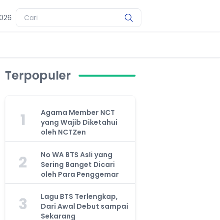
2026
Terpopuler
Agama Member NCT
1
yang Wajib Diketahui
oleh NCTZen
No WA BTS Asli yang
2
Sering Banget Dicari
oleh Para Penggemar
Lagu BTS Terlengkap,
3
Dari Awal Debut sampai
Sekarang