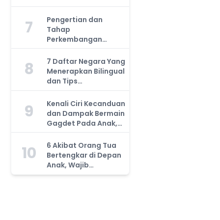
Manfaatnya, Anda
Harus Tahu!
Pengertian dan
7
Tahap
Perkembangan
Kemampuan Kognitif
Anak, Bunda Wajib
7 Daftar Negara Yang
8
Tahu!
Menerapkan Bilingual
dan Tips
Mengajarkan Pada
Anak
Kenali Ciri Kecanduan
9
dan Dampak Bermain
Gagdet Pada Anak,
Orang Tua Wajib
Tahu!
6 Akibat Orang Tua
10
Bertengkar di Depan
Anak, Wajib
Waspada!