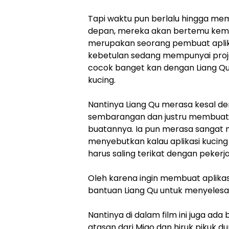
Tapi waktu pun berlalu hingga me
depan, mereka akan bertemu kemba
merupakan seorang pembuat aplikas
kebetulan sedang mempunyai proje
cocok banget kan dengan Liang Q
kucing.
Nantinya Liang Qu merasa kesal d
sembarangan dan justru membuat k
buatannya. Ia pun merasa sangat 
menyebutkan kalau aplikasi kucin
harus saling terikat dengan pekerj
Oleh karena ingin membuat aplika
bantuan Liang Qu untuk menyelesaik
Nantinya di dalam film ini juga a
atasan dari Miao dan hiruk pikuk 