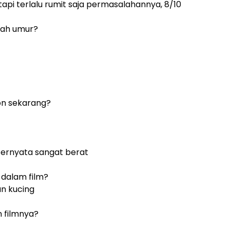
api terlalu rumit saja permasalahannya, 8/10
wah umur?
on sekarang?
 ternyata sangat berat
dalam film?
n kucing
 filmnya?