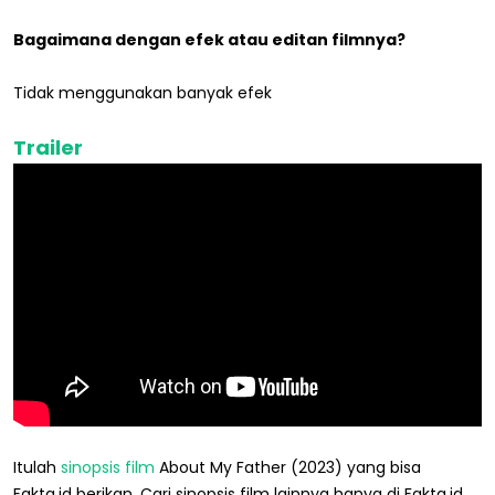
Bagaimana dengan efek atau editan filmnya?
Tidak menggunakan banyak efek
Trailer
Itulah
sinopsis
film
About My Father (2023) yang bisa
Fakta.id berikan. Cari sinopsis film lainnya hanya di Fakta.id