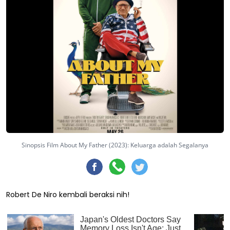
Sinopsis Film About My Father (2023): Keluarga adalah Segalanya
Robert De Niro kembali beraksi nih!