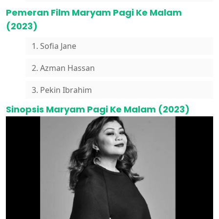
Pemeran Film Maryam Pagi Ke Malam
(2023)
1. Sofia Jane
2. Azman Hassan
3. Pekin Ibrahim
Sinopsis Maryam Pagi Ke Malam (2023)