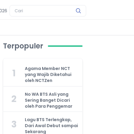
2026
Terpopuler
Agama Member NCT
1
yang Wajib Diketahui
oleh NCTZen
No WA BTS Asli yang
2
Sering Banget Dicari
oleh Para Penggemar
Lagu BTS Terlengkap,
3
Dari Awal Debut sampai
Sekarang