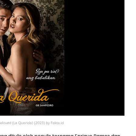
eloved (La Querida) (2023) by Fakta.id