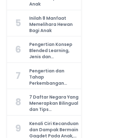
Anak
Inilah 8 Manfaat
5
Memelihara Hewan
Bagi Anak
Pengertian Konsep
6
Blended Learning,
Jenis dan
Manfaatnya, Anda
Harus Tahu!
Pengertian dan
7
Tahap
Perkembangan
Kemampuan Kognitif
Anak, Bunda Wajib
7 Daftar Negara Yang
8
Tahu!
Menerapkan Bilingual
dan Tips
Mengajarkan Pada
Anak
Kenali Ciri Kecanduan
9
dan Dampak Bermain
Gagdet Pada Anak,