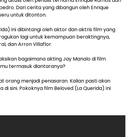
ang ditulis oleh penulis ternama Enrique Ramos dan
edro. Dari cerita yang dibangun oleh Enrique
seru untuk ditonton.
da) ini dibintangi oleh aktor dan aktris film yang
iragukan lagi untuk kemampuan beraktingnya,
, dan Arron Villaflor.
ksikan bagaimana akting Jay Manalo di film
kamu termasuk diantaranya?
t orang menjadi penasaran. Kalian pasti akan
di sini. Pokoknya film Beloved (La Querida) ini