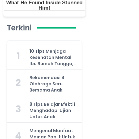
Terkini
10 Tips Menjaga
1
Kesehatan Mental
Ibu Rumah Tangga,
Jangan Anggap
Remeh!
Rekomendasi 8
2
Olahraga Seru
Bersama Anak
8 Tips Belajar Efektif
3
Menghadapi Ujian
Untuk Anak
Mengenal Manfaat
4
Mainan Pop it Untuk