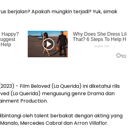
s berjalan? Apakah mungkin terjadi? Yuk, simak
023) - Film Beloved (La Querida) ini diketahui rilis
eloved (La Querida) mengusung genre Drama dan
tainment Production.
 dibintangi oleh talent berbakat dengan akting yang
y Manalo, Mercedes Cabral dan Arron Villaflor.