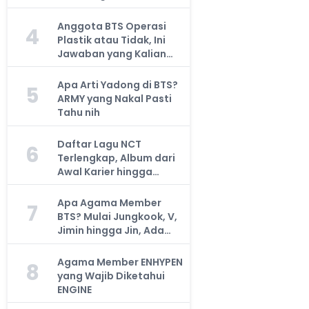
Anggota BTS Operasi
4
Plastik atau Tidak, Ini
Jawaban yang Kalian
Cari
Apa Arti Yadong di BTS?
5
ARMY yang Nakal Pasti
Tahu nih
Daftar Lagu NCT
6
Terlengkap, Album dari
Awal Karier hingga
Sekarang
Apa Agama Member
7
BTS? Mulai Jungkook, V,
Jimin hingga Jin, Ada
yang Atheis
Agama Member ENHYPEN
8
yang Wajib Diketahui
ENGINE