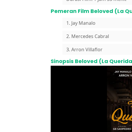
Pemeran Film Beloved (La Q
1. Jay Manalo
2. Mercedes Cabral
3. Arron Villaflor
Sinopsis Beloved (La Querid