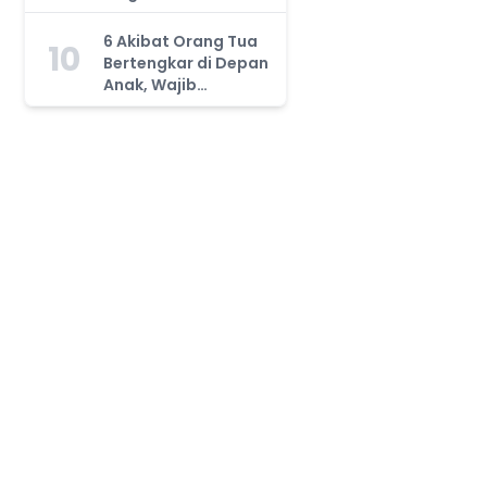
Orang Tua Wajib
Tahu!
6 Akibat Orang Tua
10
Bertengkar di Depan
Anak, Wajib
Waspada!