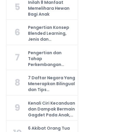
Inilah 8 Manfaat
5
Memelihara Hewan
Bagi Anak
Pengertian Konsep
6
Blended Learning,
Jenis dan
Manfaatnya, Anda
Harus Tahu!
Pengertian dan
7
Tahap
Perkembangan
Kemampuan Kognitif
Anak, Bunda Wajib
7 Daftar Negara Yang
8
Tahu!
Menerapkan Bilingual
dan Tips
Mengajarkan Pada
Anak
Kenali Ciri Kecanduan
9
dan Dampak Bermain
Gagdet Pada Anak,
Orang Tua Wajib
Tahu!
6 Akibat Orang Tua