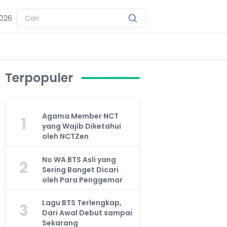
2026
Terpopuler
Agama Member NCT
1
yang Wajib Diketahui
oleh NCTZen
No WA BTS Asli yang
2
Sering Banget Dicari
oleh Para Penggemar
Lagu BTS Terlengkap,
3
Dari Awal Debut sampai
Sekarang