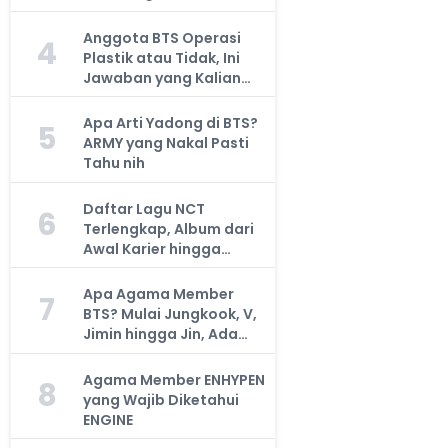
Anggota BTS Operasi
4
Plastik atau Tidak, Ini
Jawaban yang Kalian
Cari
Apa Arti Yadong di BTS?
5
ARMY yang Nakal Pasti
Tahu nih
Daftar Lagu NCT
6
Terlengkap, Album dari
Awal Karier hingga
Sekarang
Apa Agama Member
7
BTS? Mulai Jungkook, V,
Jimin hingga Jin, Ada
yang Atheis
Agama Member ENHYPEN
8
yang Wajib Diketahui
ENGINE