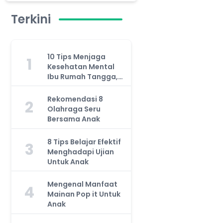
Terkini
10 Tips Menjaga
1
Kesehatan Mental
Ibu Rumah Tangga,
Jangan Anggap
Remeh!
Rekomendasi 8
2
Olahraga Seru
Bersama Anak
8 Tips Belajar Efektif
3
Menghadapi Ujian
Untuk Anak
Mengenal Manfaat
4
Mainan Pop it Untuk
Anak