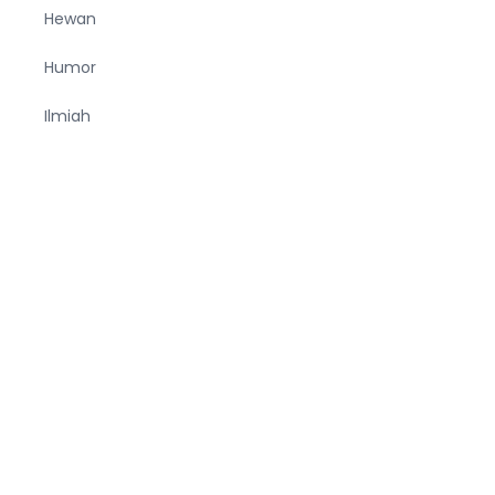
Hewan
Humor
Ilmiah
Kesehatan
Korea
KPOP
Makanan
Manfaat
Minuman
Musik