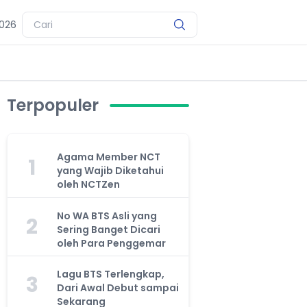
2026
Terpopuler
Agama Member NCT
1
yang Wajib Diketahui
oleh NCTZen
No WA BTS Asli yang
2
Sering Banget Dicari
oleh Para Penggemar
Lagu BTS Terlengkap,
3
Dari Awal Debut sampai
Sekarang