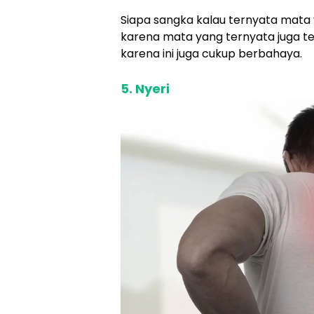
Siapa sangka kalau ternyata mata y
karena mata yang ternyata juga ter
karena ini juga cukup berbahaya.
5. Nyeri