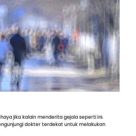
aya jika kalain menderita gejala seperti ini.
engunjungi dokter terdekat untuk melakukan