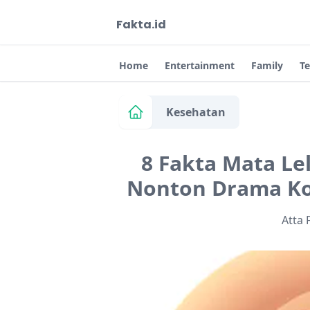
Fakta.id
Home
Entertainment
Family
T
Kesehatan
8 Fakta Mata Le
Nonton Drama Ko
Atta 