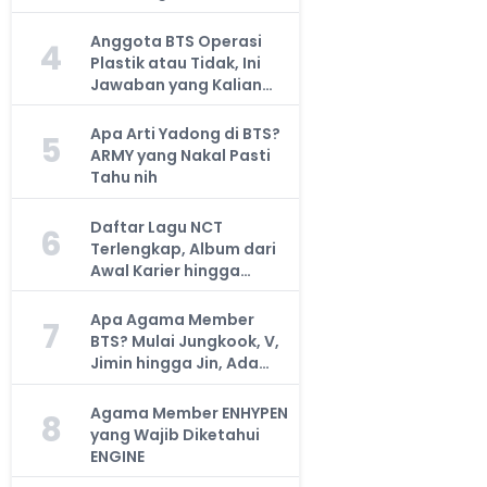
Anggota BTS Operasi
4
Plastik atau Tidak, Ini
Jawaban yang Kalian
Cari
Apa Arti Yadong di BTS?
5
ARMY yang Nakal Pasti
Tahu nih
Daftar Lagu NCT
6
Terlengkap, Album dari
Awal Karier hingga
Sekarang
Apa Agama Member
7
BTS? Mulai Jungkook, V,
Jimin hingga Jin, Ada
yang Atheis
Agama Member ENHYPEN
8
yang Wajib Diketahui
ENGINE