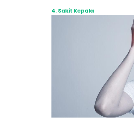
4. Sakit Kepala