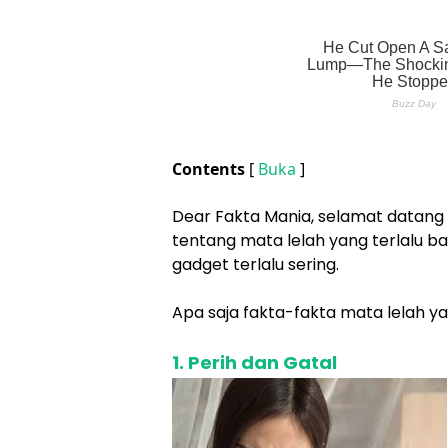
Contents
[
Buka
]
Dear Fakta Mania, selamat datang
tentang mata lelah yang terlalu 
gadget terlalu sering.
Apa saja fakta-fakta mata lelah yan
1. Perih dan Gatal