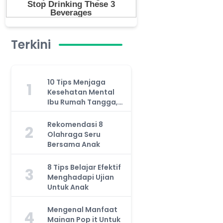
Terkini
10 Tips Menjaga
1
Kesehatan Mental
Ibu Rumah Tangga,
Jangan Anggap
Remeh!
Rekomendasi 8
2
Olahraga Seru
Bersama Anak
8 Tips Belajar Efektif
3
Menghadapi Ujian
Untuk Anak
Mengenal Manfaat
4
Mainan Pop it Untuk