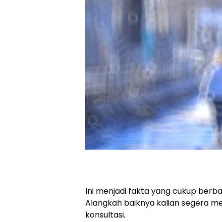
Ini menjadi fakta yang cukup berbah
Alangkah baiknya kalian segera m
konsultasi.