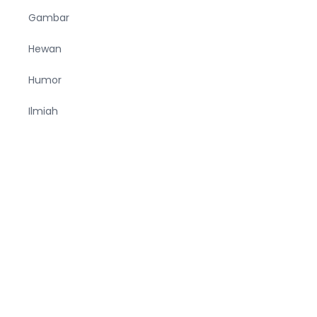
Gambar
Hewan
Humor
Ilmiah
Kesehatan
Korea
KPOP
Makanan
Manfaat
Minuman