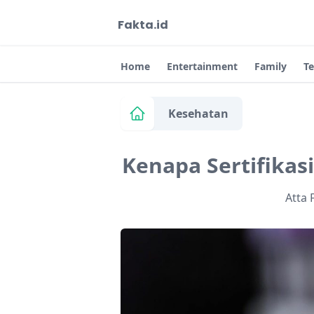
Fakta.id
Home
Entertainment
Family
T
Kesehatan
Kenapa Sertifikas
Atta 