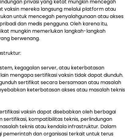
erlindungan privasi yang ketat mungkin mencegah
t vaksin mereka langsung melalui platform atau
dilakukan untuk mencegah penyalahgunaan atau akses
pribadi dan medis pengguna. Oleh karena itu,
tifikat mungkin memerlukan langkah-langkah
yang berwenang.
struktur:
sistem, kegagalan server, atau keterbatasan
lain mengapa sertifikasi vaksin tidak dapat diunduh.
nduh sertifikat secara bersamaan atau masalah
enyebabkan keterbatasan akses atau masalah teknis
tifikasi vaksin dapat disebabkan oleh berbagai
ertifikasi, kompatibilitas teknis, perlindungan
asalah teknis atau kendala infrastruktur. Dalam
i pemerintah dan organisasi terkait untuk terus