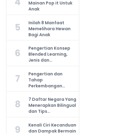
4
Mainan Pop it Untuk
Anak
Inilah 8 Manfaat
5
Memelihara Hewan
Bagi Anak
Pengertian Konsep
6
Blended Learning,
Jenis dan
Manfaatnya, Anda
Harus Tahu!
Pengertian dan
7
Tahap
Perkembangan
Kemampuan Kognitif
Anak, Bunda Wajib
7 Daftar Negara Yang
8
Tahu!
Menerapkan Bilingual
dan Tips
Mengajarkan Pada
Anak
Kenali Ciri Kecanduan
9
dan Dampak Bermain