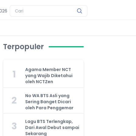
2026
Terpopuler
Agama Member NCT
1
yang Wajib Diketahui
oleh NCTZen
No WA BTS Asli yang
2
Sering Banget Dicari
oleh Para Penggemar
Lagu BTS Terlengkap,
3
Dari Awal Debut sampai
Sekarang