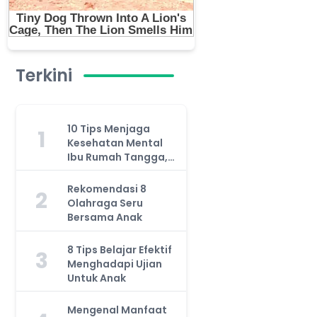
Terkini
10 Tips Menjaga
1
Kesehatan Mental
Ibu Rumah Tangga,
Jangan Anggap
Remeh!
Rekomendasi 8
2
Olahraga Seru
Bersama Anak
8 Tips Belajar Efektif
3
Menghadapi Ujian
Untuk Anak
Mengenal Manfaat