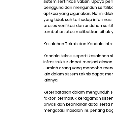
sistem sertifikasi vaksin. Upaya p
pengguna dari mengunduh sertifika
aplikasi yang digunakan. Hal ini 
yang tidak sah terhadap informasi 
proses verifikasi dan unduhan ser
tambahan atau melibatkan pihak 
Kesalahan Teknis dan Kendala Infra
Kendala teknis seperti kesalahan 
infrastruktur dapat menjadi alasan 
Jumlah orang yang mencoba mengu
lain dalam sistem teknis dapat m
lainnya.
Keterbatasan dalam mengunduh ser
faktor, termasuk keragaman sistem s
privasi dan keamanan data, serta m
mengatasi masalah ini, penting bag