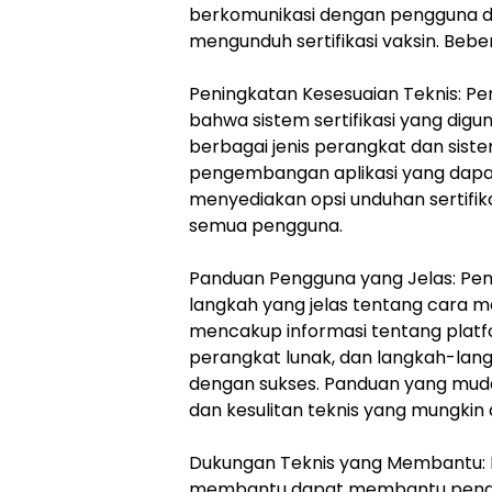
berkomunikasi dengan pengguna d
mengunduh sertifikasi vaksin. Beb
Peningkatan Kesesuaian Teknis: Pe
bahwa sistem sertifikasi yang digu
berbagai jenis perangkat dan sistem
pengembangan aplikasi yang dapat
menyediakan opsi unduhan sertifika
semua pengguna.
Panduan Pengguna yang Jelas: Pen
langkah yang jelas tentang cara me
mencakup informasi tentang platfo
perangkat lunak, dan langkah-lang
dengan sukses. Panduan yang mud
dan kesulitan teknis yang mungkin 
Dukungan Teknis yang Membantu: 
membantu dapat membantu penggu