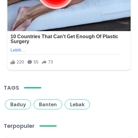
TAGS
Baduy
Banten
Lebak
Terpopuler