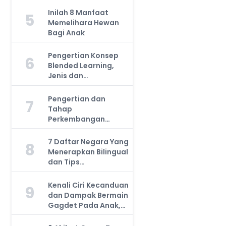
Inilah 8 Manfaat
5
Memelihara Hewan
Bagi Anak
Pengertian Konsep
6
Blended Learning,
Jenis dan
Manfaatnya, Anda
Harus Tahu!
Pengertian dan
7
Tahap
Perkembangan
Kemampuan Kognitif
Anak, Bunda Wajib
7 Daftar Negara Yang
8
Tahu!
Menerapkan Bilingual
dan Tips
Mengajarkan Pada
Anak
Kenali Ciri Kecanduan
9
dan Dampak Bermain
Gagdet Pada Anak,
Orang Tua Wajib
Tahu!