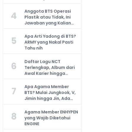
Anggota BTS Operasi
4
Plastik atau Tidak, Ini
Jawaban yang Kalian
Cari
Apa Arti Yadong di BTS?
5
ARMY yang Nakal Pasti
Tahu nih
Daftar Lagu NCT
6
Terlengkap, Album dari
Awal Karier hingga
Sekarang
Apa Agama Member
7
BTS? Mulai Jungkook, V,
Jimin hingga Jin, Ada
yang Atheis
Agama Member ENHYPEN
8
yang Wajib Diketahui
ENGINE