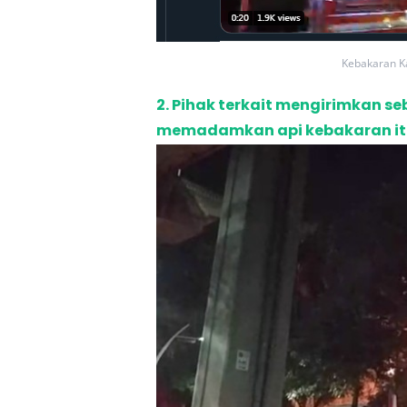
Kebakaran Ka
2. Pihak terkait mengirimkan 
memadamkan api kebakaran it