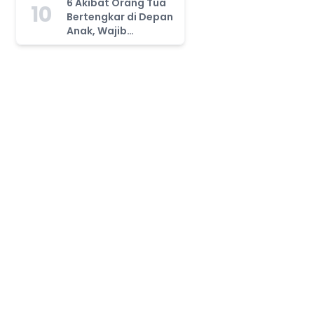
6 Akibat Orang Tua
10
Bertengkar di Depan
Anak, Wajib
Waspada!