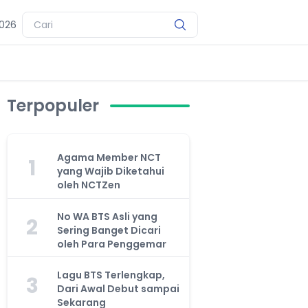
2026
Terpopuler
Agama Member NCT
1
yang Wajib Diketahui
oleh NCTZen
No WA BTS Asli yang
2
Sering Banget Dicari
oleh Para Penggemar
Lagu BTS Terlengkap,
3
Dari Awal Debut sampai
Sekarang