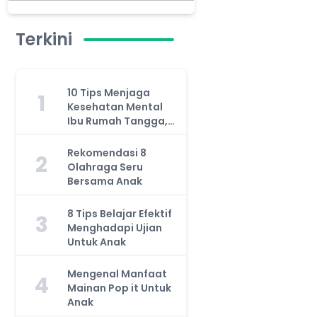
Terkini
10 Tips Menjaga
1
Kesehatan Mental
Ibu Rumah Tangga,
Jangan Anggap
Remeh!
Rekomendasi 8
2
Olahraga Seru
Bersama Anak
8 Tips Belajar Efektif
3
Menghadapi Ujian
Untuk Anak
Mengenal Manfaat
4
Mainan Pop it Untuk
Anak