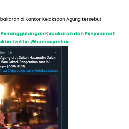
kebakaran di Kantor Kejaksaan Agung tersebut:
inas Penanggulangan Kebakaran dan Penyelamat
 akun twitter @humasjakfire