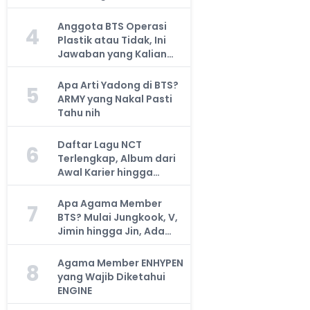
Anggota BTS Operasi
4
Plastik atau Tidak, Ini
Jawaban yang Kalian
Cari
Apa Arti Yadong di BTS?
5
ARMY yang Nakal Pasti
Tahu nih
Daftar Lagu NCT
6
Terlengkap, Album dari
Awal Karier hingga
Sekarang
Apa Agama Member
7
BTS? Mulai Jungkook, V,
Jimin hingga Jin, Ada
yang Atheis
Agama Member ENHYPEN
8
yang Wajib Diketahui
ENGINE