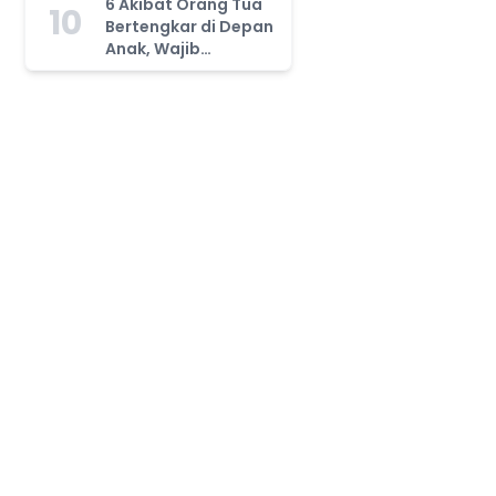
6 Akibat Orang Tua
10
Bertengkar di Depan
Anak, Wajib
Waspada!