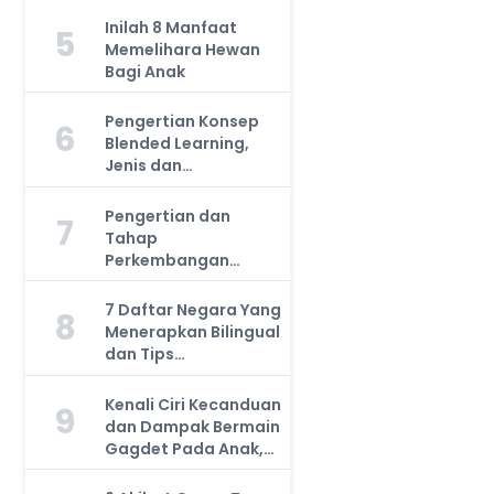
Inilah 8 Manfaat
5
Memelihara Hewan
Bagi Anak
Pengertian Konsep
6
Blended Learning,
Jenis dan
Manfaatnya, Anda
Harus Tahu!
Pengertian dan
7
Tahap
Perkembangan
Kemampuan Kognitif
Anak, Bunda Wajib
7 Daftar Negara Yang
8
Tahu!
Menerapkan Bilingual
dan Tips
Mengajarkan Pada
Anak
Kenali Ciri Kecanduan
9
dan Dampak Bermain
Gagdet Pada Anak,
Orang Tua Wajib
Tahu!