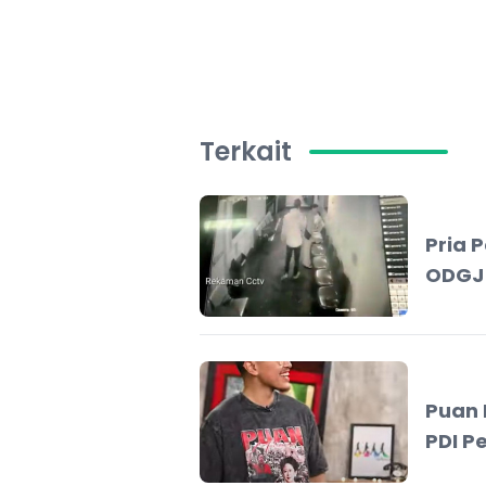
Terkait
Pria 
ODGJ
Puan 
PDI P