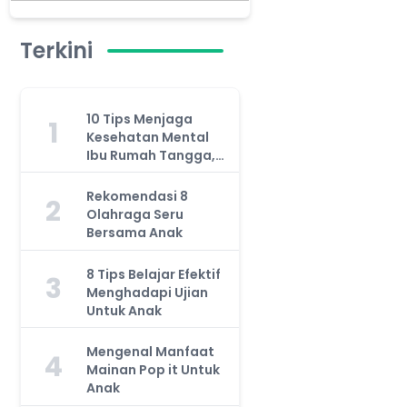
Terkini
10 Tips Menjaga
1
Kesehatan Mental
Ibu Rumah Tangga,
Jangan Anggap
Remeh!
Rekomendasi 8
2
Olahraga Seru
Bersama Anak
8 Tips Belajar Efektif
3
Menghadapi Ujian
Untuk Anak
Mengenal Manfaat
4
Mainan Pop it Untuk
Anak