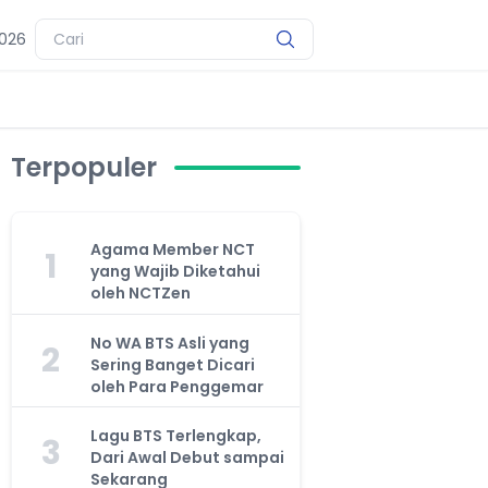
2026
Terpopuler
Agama Member NCT
1
yang Wajib Diketahui
oleh NCTZen
No WA BTS Asli yang
2
Sering Banget Dicari
oleh Para Penggemar
Lagu BTS Terlengkap,
3
Dari Awal Debut sampai
Sekarang