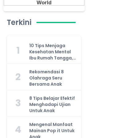
Terkini
10 Tips Menjaga
1
Kesehatan Mental
Ibu Rumah Tangga,
Jangan Anggap
Remeh!
Rekomendasi 8
2
Olahraga Seru
Bersama Anak
8 Tips Belajar Efektif
3
Menghadapi Ujian
Untuk Anak
Mengenal Manfaat
4
Mainan Pop it Untuk
Anak