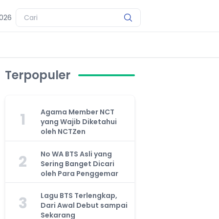
2026
Terpopuler
Agama Member NCT
1
yang Wajib Diketahui
oleh NCTZen
No WA BTS Asli yang
2
Sering Banget Dicari
oleh Para Penggemar
Lagu BTS Terlengkap,
3
Dari Awal Debut sampai
Sekarang