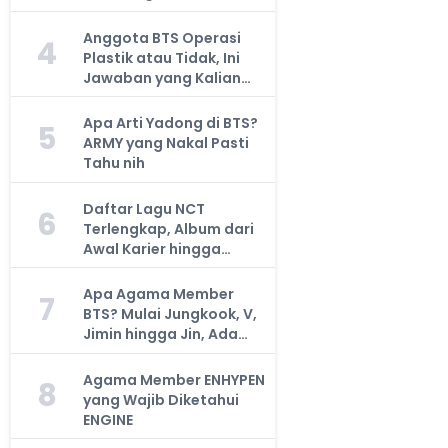
Anggota BTS Operasi
4
Plastik atau Tidak, Ini
Jawaban yang Kalian
Cari
Apa Arti Yadong di BTS?
5
ARMY yang Nakal Pasti
Tahu nih
Daftar Lagu NCT
6
Terlengkap, Album dari
Awal Karier hingga
Sekarang
Apa Agama Member
7
BTS? Mulai Jungkook, V,
Jimin hingga Jin, Ada
yang Atheis
Agama Member ENHYPEN
8
yang Wajib Diketahui
ENGINE