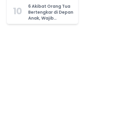
Tahu!
6 Akibat Orang Tua
10
Bertengkar di Depan
Anak, Wajib
Waspada!