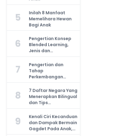
Inilah 8 Manfaat
5
Memelihara Hewan
Bagi Anak
Pengertian Konsep
6
Blended Learning,
Jenis dan
Manfaatnya, Anda
Harus Tahu!
Pengertian dan
7
Tahap
Perkembangan
Kemampuan Kognitif
Anak, Bunda Wajib
7 Daftar Negara Yang
8
Tahu!
Menerapkan Bilingual
dan Tips
Mengajarkan Pada
Anak
Kenali Ciri Kecanduan
9
dan Dampak Bermain
Gagdet Pada Anak,
Orang Tua Wajib