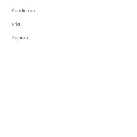
Pendidikan
Pria
Sejarah
Tekno
Terjemahan
Tumbuhan
Ucapan
Unik
Viral
Wanita