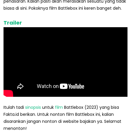
penasaran. Kalian pasti akan merasakan sesuatu yang tidak
biasa di sini. Pokoknya film Battlebox ini keren banget deh.
Trailer
Itulah tadi
sinopsis
untuk
film
Battlebox (2023) yang bisa
Fakta.id berikan. Untuk nonton film Battlebox ini, kalian
disarankan jangan nonton di website bajakan ya. Selamat
menonton!