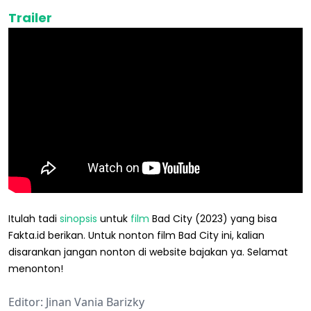
Trailer
Itulah tadi
sinopsis
untuk
film
Bad City (2023) yang bisa
Fakta.id berikan. Untuk nonton film Bad City ini, kalian
disarankan jangan nonton di website bajakan ya. Selamat
menonton!
Editor: Jinan Vania Barizky