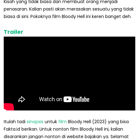
Kisah yang tidak biasa dan membuat orang menjadi
penasaran. Kalian pasti akan merasakan sesuatu yang tidak
biasa di sini. Pokoknya film Bloody Hell ini keren banget deh.
Trailer
Itulah tadi
sinopsis
untuk
film
Bloody Hell (2023) yang bisa
Fakta.id berikan. Untuk nonton film Bloody Hell ini, kalian
disarankan jangan nonton di website bajakan ya. Selamat