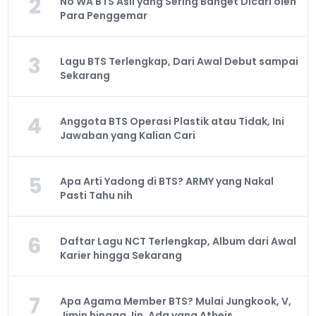
2
No WA BTS Asli yang Sering Banget Dicari oleh
Para Penggemar
3
Lagu BTS Terlengkap, Dari Awal Debut sampai
Sekarang
4
Anggota BTS Operasi Plastik atau Tidak, Ini
Jawaban yang Kalian Cari
5
Apa Arti Yadong di BTS? ARMY yang Nakal
Pasti Tahu nih
6
Daftar Lagu NCT Terlengkap, Album dari Awal
Karier hingga Sekarang
7
Apa Agama Member BTS? Mulai Jungkook, V,
Jimin hingga Jin, Ada yang Atheis