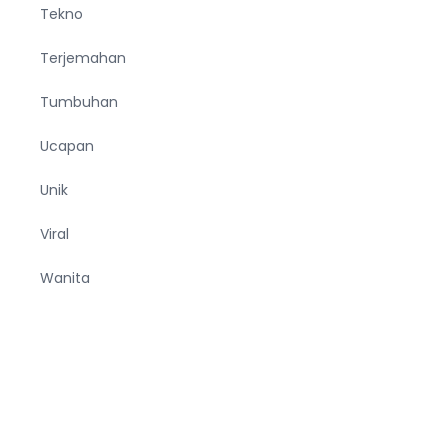
Tekno
Terjemahan
Tumbuhan
Ucapan
Unik
Viral
Wanita
Wisata
Zodiak
entang
Privacy
Kontak
Karir
Redaksi
Terms
Disclaimer
|
|
|
|
|
|
ami
Policy