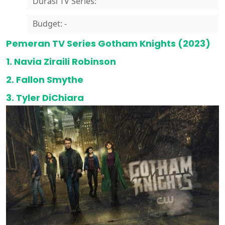
Durasi TV Series:
Budget: -
Pemeran TV Series Gotham Knights (2023)
1. Navia Ziraili Robinson
2. Fallon Smythe
3. Tyler DiChiara