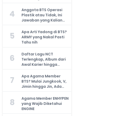
Anggota BTS Operasi
4
Plastik atau Tidak, Ini
Jawaban yang Kalian
Cari
Apa Arti Yadong di BTS?
5
ARMY yang Nakal Pasti
Tahu nih
Daftar Lagu NCT
6
Terlengkap, Album dari
Awal Karier hingga
Sekarang
Apa Agama Member
7
BTS? Mulai Jungkook, V,
Jimin hingga Jin, Ada
yang Atheis
Agama Member ENHYPEN
8
yang Wajib Diketahui
ENGINE