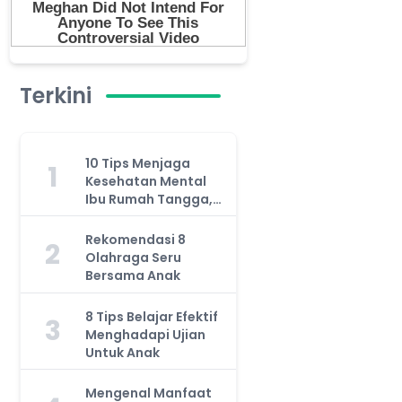
Terkini
10 Tips Menjaga
1
Kesehatan Mental
Ibu Rumah Tangga,
Jangan Anggap
Remeh!
Rekomendasi 8
2
Olahraga Seru
Bersama Anak
8 Tips Belajar Efektif
3
Menghadapi Ujian
Untuk Anak
Mengenal Manfaat