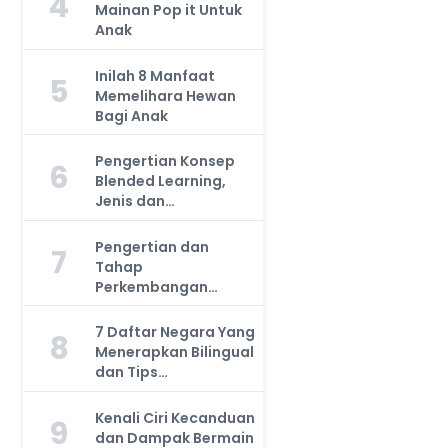
4
Mainan Pop it Untuk
Anak
Inilah 8 Manfaat
5
Memelihara Hewan
Bagi Anak
Pengertian Konsep
6
Blended Learning,
Jenis dan
Manfaatnya, Anda
Harus Tahu!
Pengertian dan
7
Tahap
Perkembangan
Kemampuan Kognitif
Anak, Bunda Wajib
7 Daftar Negara Yang
8
Tahu!
Menerapkan Bilingual
dan Tips
Mengajarkan Pada
Anak
Kenali Ciri Kecanduan
9
dan Dampak Bermain