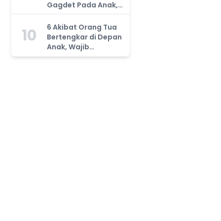
Gagdet Pada Anak,
Orang Tua Wajib
Tahu!
6 Akibat Orang Tua
10
Bertengkar di Depan
Anak, Wajib
Waspada!