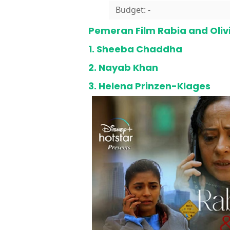
Budget: -
Pemeran Film Rabia and Oliv
1. Sheeba Chaddha
2. Nayab Khan
3. Helena Prinzen-Klages