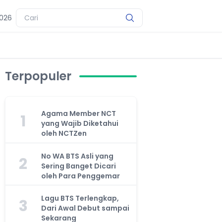
2026
Terpopuler
Agama Member NCT
1
yang Wajib Diketahui
oleh NCTZen
No WA BTS Asli yang
2
Sering Banget Dicari
oleh Para Penggemar
Lagu BTS Terlengkap,
3
Dari Awal Debut sampai
Sekarang