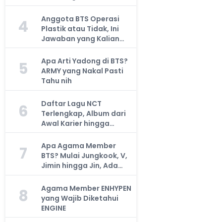
Anggota BTS Operasi
4
Plastik atau Tidak, Ini
Jawaban yang Kalian
Cari
Apa Arti Yadong di BTS?
5
ARMY yang Nakal Pasti
Tahu nih
Daftar Lagu NCT
6
Terlengkap, Album dari
Awal Karier hingga
Sekarang
Apa Agama Member
7
BTS? Mulai Jungkook, V,
Jimin hingga Jin, Ada
yang Atheis
Agama Member ENHYPEN
8
yang Wajib Diketahui
ENGINE