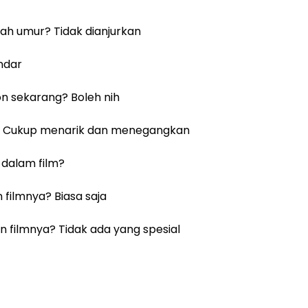
ah umur? Tidak dianjurkan
ndar
on sekarang? Boleh nih
? Cukup menarik dan menegangkan
dalam film?
ilmnya? Biasa saja
 filmnya? Tidak ada yang spesial