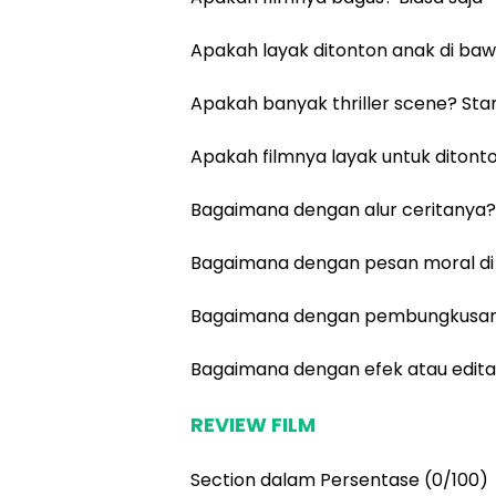
Apakah layak ditonton anak di baw
Apakah banyak thriller scene? Sta
Apakah filmnya layak untuk ditont
Bagaimana dengan alur ceritanya
Bagaimana dengan pesan moral di 
Bagaimana dengan pembungkusan f
Bagaimana dengan efek atau editan
REVIEW FILM
Section dalam Persentase (0/100)