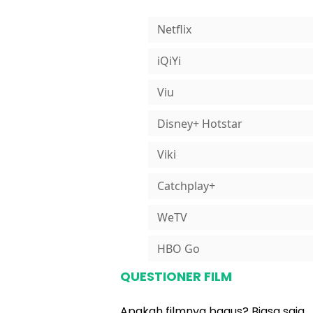
Netflix
iQiYi
Viu
Disney+ Hotstar
Viki
Catchplay+
WeTV
HBO Go
QUESTIONER FILM
Apakah filmnya bagus? Biasa saja