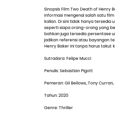
Sinopsis Film Two Death of Henry B
informasi mengenai salah satu fil
kalian. Di sini tidak hanya tersedia 
seperti siapa orang-orang yang bera
bahkan juga tersedia persentase u
jadikan referensi atau bayangan t
Henry Baker ini tanpa harus takut k
Sutradara: Felipe Mucci
Penulis: Sebastian Pigott
Pemeran: Gil Bellows, Tony Curran,
Tahun: 2020
Genre: Thriller