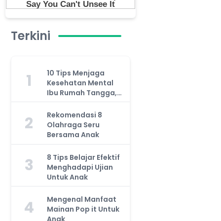
Terkini
10 Tips Menjaga
1
Kesehatan Mental
Ibu Rumah Tangga,
Jangan Anggap
Remeh!
Rekomendasi 8
2
Olahraga Seru
Bersama Anak
8 Tips Belajar Efektif
3
Menghadapi Ujian
Untuk Anak
Mengenal Manfaat
4
Mainan Pop it Untuk
Anak