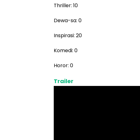
Thriller: 10
Dewa-sa: 0
Inspirasi: 20
Komedi: 0
Horor: 0
Trailer