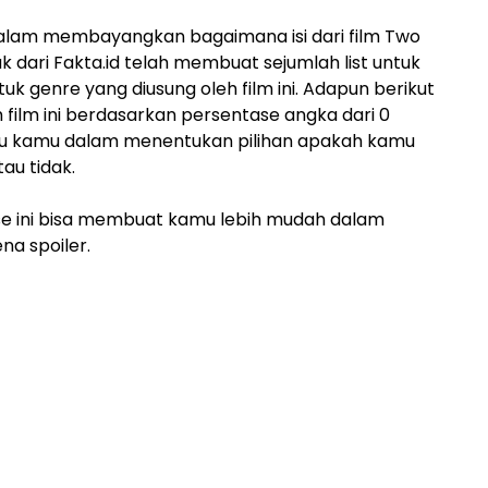
am membayangkan bagaimana isi dari film Two
k dari Fakta.id telah membuat sejumlah list untuk
uk genre yang diusung oleh film ini. Adapun berikut
m film ini berdasarkan persentase angka dari 0
u kamu dalam menentukan pilihan apakah kamu
au tidak.
 ini bisa membuat kamu lebih mudah dalam
na spoiler.