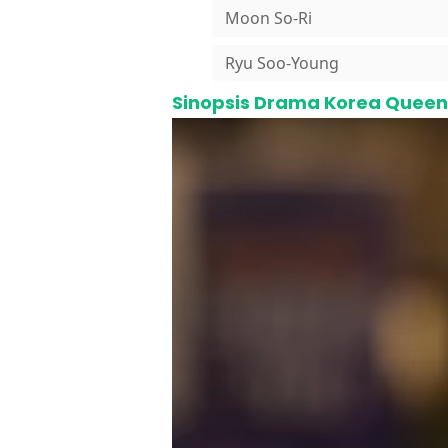
Moon So-Ri
Ryu Soo-Young
Sinopsis Drama Korea Quee