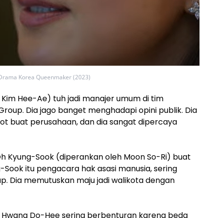
 Drama Korea Queenmaker (2023)
 Kim Hee-Ae) tuh jadi manajer umum di tim
roup. Dia jago banget menghadapi opini publik. Dia
pot buat perusahaan, dan dia sangat dipercaya
Oh Kyung-Sook (diperankan oleh Moon So-Ri) buat
ng-Sook itu pengacara hak asasi manusia, sering
p. Dia memutuskan maju jadi walikota dengan
n Hwang Do-Hee sering berbenturan karena beda