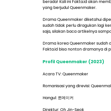
berada! Kali ini Fakta.id akan mem
yang berjudul Queenmaker.
Drama Queenmaker diketahui dipe
sudah tidak perlu diragukan lagi
saja, silakan baca artikelnya sampa
Drama korea Queenmaker sudah di
Fakta.id bisa nonton dramanya di 
Profil Queenmaker (2023)
Acara TV: Queenmaker
Romanisasi yang direvisi: Queenma
Hangul: 퀸메이커
Direktur: Oh Jin-Seok