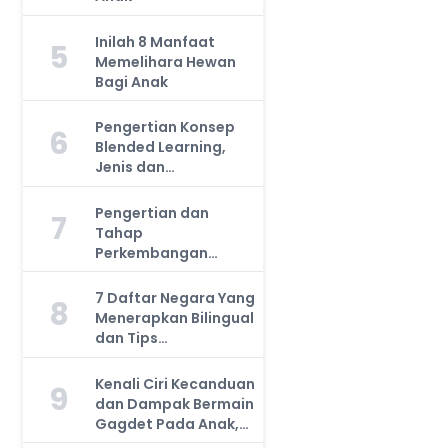
Inilah 8 Manfaat
5
Memelihara Hewan
Bagi Anak
Pengertian Konsep
6
Blended Learning,
Jenis dan
Manfaatnya, Anda
Harus Tahu!
Pengertian dan
7
Tahap
Perkembangan
Kemampuan Kognitif
Anak, Bunda Wajib
7 Daftar Negara Yang
8
Tahu!
Menerapkan Bilingual
dan Tips
Mengajarkan Pada
Anak
Kenali Ciri Kecanduan
9
dan Dampak Bermain
Gagdet Pada Anak,
Orang Tua Wajib