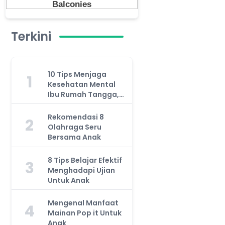
Terkini
10 Tips Menjaga
1
Kesehatan Mental
Ibu Rumah Tangga,
Jangan Anggap
Remeh!
Rekomendasi 8
2
Olahraga Seru
Bersama Anak
8 Tips Belajar Efektif
3
Menghadapi Ujian
Untuk Anak
Mengenal Manfaat
4
Mainan Pop it Untuk
Anak