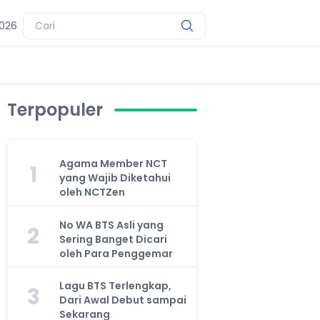
2026
Terpopuler
Agama Member NCT
1
yang Wajib Diketahui
oleh NCTZen
No WA BTS Asli yang
2
Sering Banget Dicari
oleh Para Penggemar
Lagu BTS Terlengkap,
3
Dari Awal Debut sampai
Sekarang