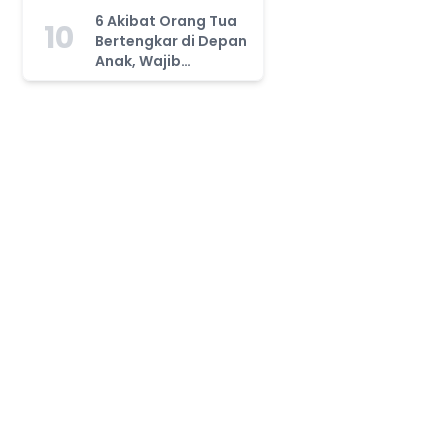
Tahu!
6 Akibat Orang Tua
10
Bertengkar di Depan
Anak, Wajib
Waspada!