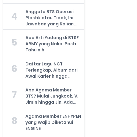
Anggota BTS Operasi
4
Plastik atau Tidak, Ini
Jawaban yang Kalian
Cari
Apa Arti Yadong di BTS?
5
ARMY yang Nakal Pasti
Tahu nih
Daftar Lagu NCT
6
Terlengkap, Album dari
Awal Karier hingga
Sekarang
Apa Agama Member
7
BTS? Mulai Jungkook, V,
Jimin hingga Jin, Ada
yang Atheis
Agama Member ENHYPEN
8
yang Wajib Diketahui
ENGINE