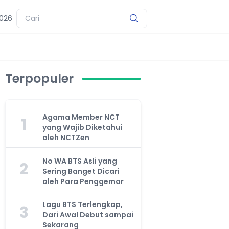
2026
Terpopuler
Agama Member NCT
1
yang Wajib Diketahui
oleh NCTZen
No WA BTS Asli yang
2
Sering Banget Dicari
oleh Para Penggemar
Lagu BTS Terlengkap,
3
Dari Awal Debut sampai
Sekarang