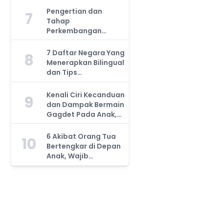
Harus Tahu!
Pengertian dan
7
Tahap
Perkembangan
Kemampuan Kognitif
Anak, Bunda Wajib
7 Daftar Negara Yang
8
Tahu!
Menerapkan Bilingual
dan Tips
Mengajarkan Pada
Anak
Kenali Ciri Kecanduan
9
dan Dampak Bermain
Gagdet Pada Anak,
Orang Tua Wajib
Tahu!
6 Akibat Orang Tua
10
Bertengkar di Depan
Anak, Wajib
Waspada!