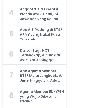
Anggota BTS Operasi
4
Plastik atau Tidak, Ini
Jawaban yang Kalian
Cari
Apa Arti Yadong di BTS?
5
ARMY yang Nakal Pasti
Tahu nih
Daftar Lagu NCT
6
Terlengkap, Album dari
Awal Karier hingga
Sekarang
Apa Agama Member
7
BTS? Mulai Jungkook, V,
Jimin hingga Jin, Ada
yang Atheis
Agama Member ENHYPEN
8
yang Wajib Diketahui
ENGINE