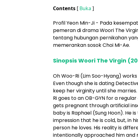
Contents
[
Buka
]
Profil Yeon Min-Ji - Pada kesempata
pemeran di drama Woori The Virgin.
tentang hubungan pernikahan yang 
memerankan sosok Choi Mi-Ae.
Sinopsis Woori The Virgin (2
Oh Woo-Ri (Lim Soo-Hyang) works a
Even though she is dating Detecti
keep her virginity until she marrie
Ri goes to an OB-GYN for a regular
gets pregnant through artificial in
baby is Raphael (Sung Hoon). He is
impression that he is cold, but, in 
person he loves. His reality is diff
intentionally approached him and mar