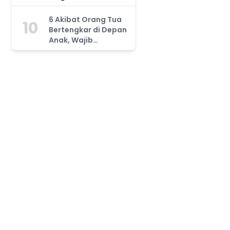
Orang Tua Wajib
Tahu!
6 Akibat Orang Tua
10
Bertengkar di Depan
Anak, Wajib
Waspada!