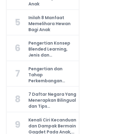
Anak
Inilah 8 Manfaat
5
Memelihara Hewan
Bagi Anak
Pengertian Konsep
6
Blended Learning,
Jenis dan
Manfaatnya, Anda
Harus Tahu!
Pengertian dan
7
Tahap
Perkembangan
Kemampuan Kognitif
Anak, Bunda Wajib
7 Daftar Negara Yang
8
Tahu!
Menerapkan Bilingual
dan Tips
Mengajarkan Pada
Anak
Kenali Ciri Kecanduan
9
dan Dampak Bermain
Gagdet Pada Anak,