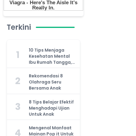
Terkini
10 Tips Menjaga
1
Kesehatan Mental
Ibu Rumah Tangga,
Jangan Anggap
Remeh!
Rekomendasi 8
2
Olahraga Seru
Bersama Anak
8 Tips Belajar Efektif
3
Menghadapi Ujian
Untuk Anak
Mengenal Manfaat
4
Mainan Pop it Untuk