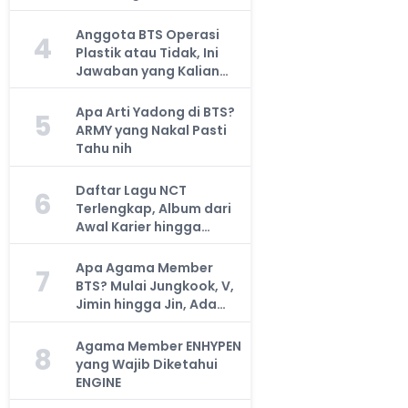
Anggota BTS Operasi
4
Plastik atau Tidak, Ini
Jawaban yang Kalian
Cari
Apa Arti Yadong di BTS?
5
ARMY yang Nakal Pasti
Tahu nih
Daftar Lagu NCT
6
Terlengkap, Album dari
Awal Karier hingga
Sekarang
Apa Agama Member
7
BTS? Mulai Jungkook, V,
Jimin hingga Jin, Ada
yang Atheis
Agama Member ENHYPEN
8
yang Wajib Diketahui
ENGINE