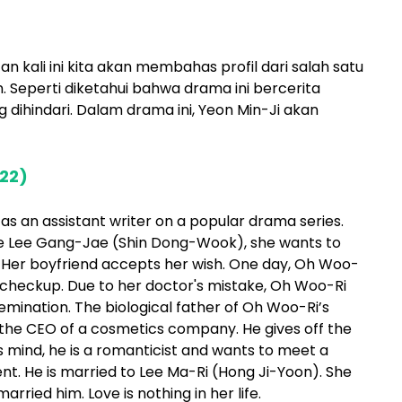
n kali ini kita akan membahas profil dari salah satu
 Seperti diketahui bahwa drama ini bercerita
dihindari. Dalam drama ini, Yeon Min-Ji akan
022)
s an assistant writer on a popular drama series.
ve Lee Gang-Jae (Shin Dong-Wook), she wants to
s. Her boyfriend accepts her wish. One day, Oh Woo-
 checkup. Due to her doctor's mistake, Oh Woo-Ri
semination. The biological father of Oh Woo-Ri’s
 the CEO of a cosmetics company. He gives off the
his mind, he is a romanticist and wants to meet a
erent. He is married to Lee Ma-Ri (Hong Ji-Yoon). She
ried him. Love is nothing in her life.