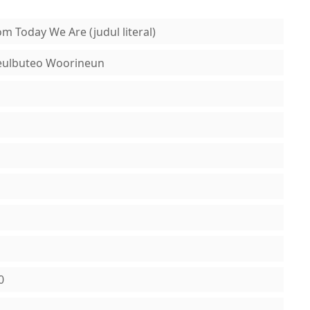
m Today We Are (judul literal)
neulbuteo Woorineun
0