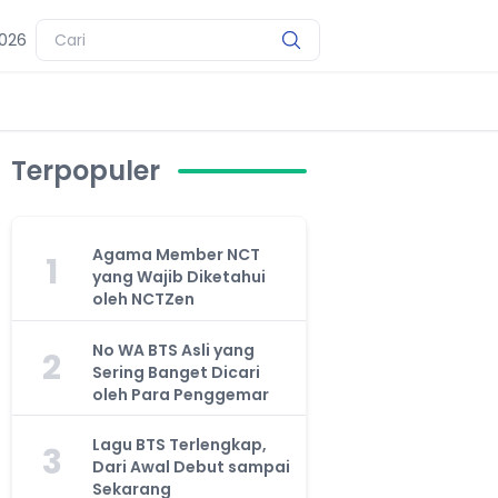
2026
Terpopuler
Agama Member NCT
1
yang Wajib Diketahui
oleh NCTZen
No WA BTS Asli yang
2
Sering Banget Dicari
oleh Para Penggemar
Lagu BTS Terlengkap,
3
Dari Awal Debut sampai
Sekarang