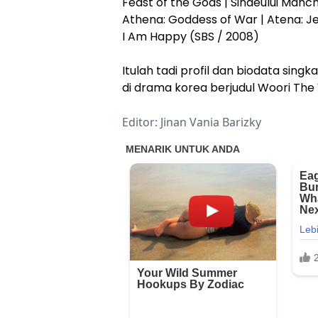
Feast of the Gods | Sindeului Manc
Athena: Goddess of War | Atena: Je
I Am Happy (SBS / 2008)
Itulah tadi profil dan biodata sing
di drama korea berjudul Woori Th
Editor: Jinan Vania Barizky