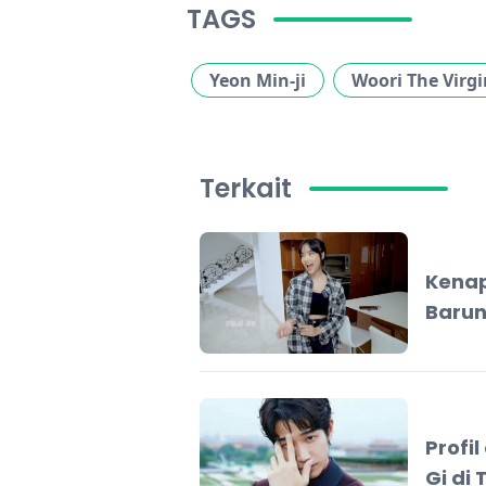
TAGS
Yeon Min-ji
Woori The Virgi
Terkait
Kenap
Baru
Profi
Gi di