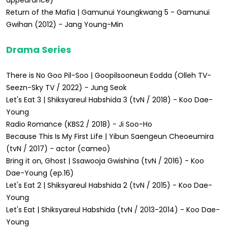
appearance)
Return of the Mafia | Gamunui Youngkwang 5 - Gamunui
Gwihan (2012) - Jang Young-Min
Drama Series
There is No Goo Pil-Soo | Goopilsooneun Eodda (Olleh TV-
Seezn-Sky TV / 2022) - Jung Seok
Let's Eat 3 | Shiksyareul Habshida 3 (tvN / 2018) - Koo Dae-
Young
Radio Romance (KBS2 / 2018) - Ji Soo-Ho
Because This Is My First Life | Yibun Saengeun Cheoeumira
(tvN / 2017) - actor (cameo)
Bring it on, Ghost | Ssawooja Gwishina (tvN / 2016) - Koo
Dae-Young (ep.16)
Let's Eat 2 | Shiksyareul Habshida 2 (tvN / 2015) - Koo Dae-
Young
Let's Eat | Shiksyareul Habshida (tvN / 2013-2014) - Koo Dae-
Young