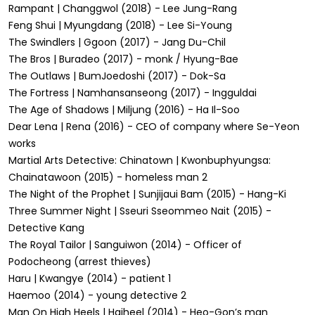
Rampant | Changgwol (2018) - Lee Jung-Rang
Feng Shui | Myungdang (2018) - Lee Si-Young
The Swindlers | Ggoon (2017) - Jang Du-Chil
The Bros | Buradeo (2017) - monk / Hyung-Bae
The Outlaws | BumJoedoshi (2017) - Dok-Sa
The Fortress | Namhansanseong (2017) - Ingguldai
The Age of Shadows | Miljung (2016) - Ha Il-Soo
Dear Lena | Rena (2016) - CEO of company where Se-Yeon
works
Martial Arts Detective: Chinatown | Kwonbuphyungsa:
Chainatawoon (2015) - homeless man 2
The Night of the Prophet | Sunjijaui Bam (2015) - Hang-Ki
Three Summer Night | Sseuri Sseommeo Nait (2015) -
Detective Kang
The Royal Tailor | Sanguiwon (2014) - Officer of
Podocheong (arrest thieves)
Haru | Kwangye (2014) - patient 1
Haemoo (2014) - young detective 2
Man On High Heels | Haiheel (2014) - Heo-Gon’s man