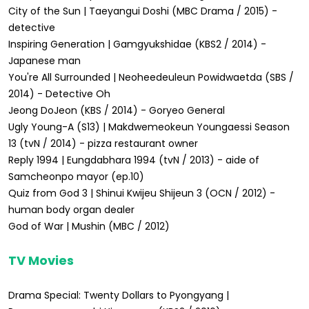
City of the Sun | Taeyangui Doshi (MBC Drama / 2015) -
detective
Inspiring Generation | Gamgyukshidae (KBS2 / 2014) -
Japanese man
You're All Surrounded | Neoheedeuleun Powidwaetda (SBS /
2014) - Detective Oh
Jeong DoJeon (KBS / 2014) - Goryeo General
Ugly Young-A (S13) | Makdwemeokeun Youngaessi Season
13 (tvN / 2014) - pizza restaurant owner
Reply 1994 | Eungdabhara 1994 (tvN / 2013) - aide of
Samcheonpo mayor (ep.10)
Quiz from God 3 | Shinui Kwijeu Shijeun 3 (OCN / 2012) -
human body organ dealer
God of War | Mushin (MBC / 2012)
TV Movies
Drama Special: Twenty Dollars to Pyongyang |