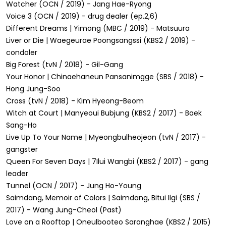
Watcher (OCN / 2019) - Jang Hae-Ryong
Voice 3 (OCN / 2019) - drug dealer (ep.2,6)
Different Dreams | Yimong (MBC / 2019) - Matsuura
Liver or Die | Waegeurae Poongsangssi (KBS2 / 2019) -
condoler
Big Forest (tvN / 2018) - Gil-Gang
Your Honor | Chinaehaneun Pansanimgge (SBS / 2018) -
Hong Jung-Soo
Cross (tvN / 2018) - Kim Hyeong-Beom
Witch at Court | Manyeoui Bubjung (KBS2 / 2017) - Baek
Sang-Ho
Live Up To Your Name | Myeongbulheojeon (tvN / 2017) -
gangster
Queen For Seven Days | 7Ilui Wangbi (KBS2 / 2017) - gang
leader
Tunnel (OCN / 2017) - Jung Ho-Young
Saimdang, Memoir of Colors | Saimdang, Bitui Ilgi (SBS /
2017) - Wang Jung-Cheol (Past)
Love on a Rooftop | Oneulbooteo Saranghae (KBS2 / 2015)