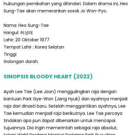
hubungan pernikahan yang dihindari. Dalam drama ini, Heo
Sung-Tae akan memerankan sosok Jo Won-Pyo.
Nama: Heo Sung-Tae
Hangul: 허성태
Lahir: 20 Oktober 1977
Tempat Lahir : Korea Selatan
Tinggi:
Golongan darah:
SINOPSIS BLOODY HEART (2022)
Ayah Lee Tae (Lee Joon) menggulingkan raja dengan
bantuan Park Gye-Won (Jang Hyuk) dan ayahnya menjadi
raja dari dinasti baru. Setelah menggantikan ayahnya, Lee
Tae kemudian menjadi raja berikutnya. Lee Tae percaya
tindakan apa pun dapat dibenarkan untuk mencapai
tujuannya. Dia ingin memerintah sebagai raja absolut,
tetapi Wakil Perdana Menteri Pertama Park Gye-Won