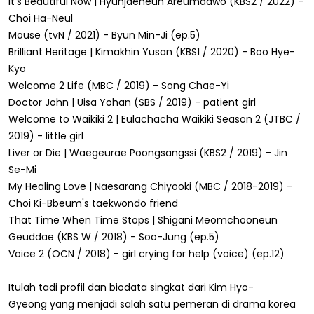
It's Beautiful Now | Hyunjaeneun Areumdawo (KBS2 / 2022) -
Choi Ha-Neul
Mouse (tvN / 2021) - Byun Min-Ji (ep.5)
Brilliant Heritage | Kimakhin Yusan (KBS1 / 2020) - Boo Hye-
Kyo
Welcome 2 Life (MBC / 2019) - Song Chae-Yi
Doctor John | Uisa Yohan (SBS / 2019) - patient girl
Welcome to Waikiki 2 | Eulachacha Waikiki Season 2 (JTBC /
2019) - little girl
Liver or Die | Waegeurae Poongsangssi (KBS2 / 2019) - Jin
Se-Mi
My Healing Love | Naesarang Chiyooki (MBC / 2018-2019) -
Choi Ki-Bbeum's taekwondo friend
That Time When Time Stops | Shigani Meomchooneun
Geuddae (KBS W / 2018) - Soo-Jung (ep.5)
Voice 2 (OCN / 2018) - girl crying for help (voice) (ep.12)
Itulah tadi profil dan biodata singkat dari Kim Hyo-
Gyeong yang menjadi salah satu pemeran di drama korea