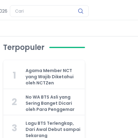
2026
Terpopuler
Agama Member NCT
1
yang Wajib Diketahui
oleh NCTZen
No WA BTS Asli yang
2
Sering Banget Dicari
oleh Para Penggemar
Lagu BTS Terlengkap,
3
Dari Awal Debut sampai
Sekarang