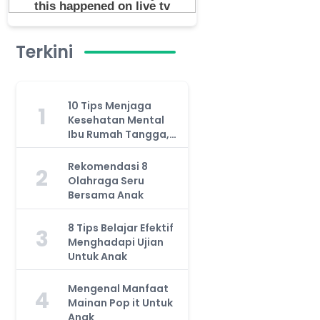
Terkini
10 Tips Menjaga
1
Kesehatan Mental
Ibu Rumah Tangga,
Jangan Anggap
Remeh!
Rekomendasi 8
2
Olahraga Seru
Bersama Anak
8 Tips Belajar Efektif
3
Menghadapi Ujian
Untuk Anak
Mengenal Manfaat
4
Mainan Pop it Untuk
Anak