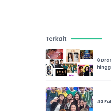
Terkait
8 Dra
hingg
40 Fa