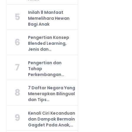
Inilah 8 Manfaat
5
Memelihara Hewan
Bagi Anak
Pengertian Konsep
6
Blended Learning,
Jenis dan
Manfaatnya, Anda
Harus Tahu!
Pengertian dan
7
Tahap
Perkembangan
Kemampuan Kognitif
Anak, Bunda Wajib
7 Daftar Negara Yang
8
Tahu!
Menerapkan Bilingual
dan Tips
Mengajarkan Pada
Anak
Kenali Ciri Kecanduan
9
dan Dampak Bermain
Gagdet Pada Anak,
Orang Tua Wajib