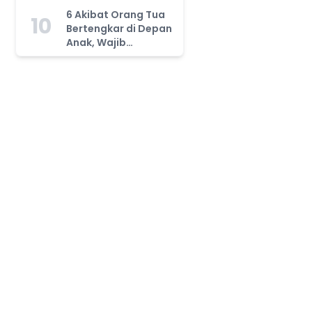
Tahu!
6 Akibat Orang Tua
10
Bertengkar di Depan
Anak, Wajib
Waspada!