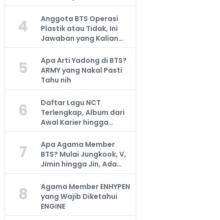
Anggota BTS Operasi
4
Plastik atau Tidak, Ini
Jawaban yang Kalian
Cari
Apa Arti Yadong di BTS?
5
ARMY yang Nakal Pasti
Tahu nih
Daftar Lagu NCT
6
Terlengkap, Album dari
Awal Karier hingga
Sekarang
Apa Agama Member
7
BTS? Mulai Jungkook, V,
Jimin hingga Jin, Ada
yang Atheis
Agama Member ENHYPEN
8
yang Wajib Diketahui
ENGINE