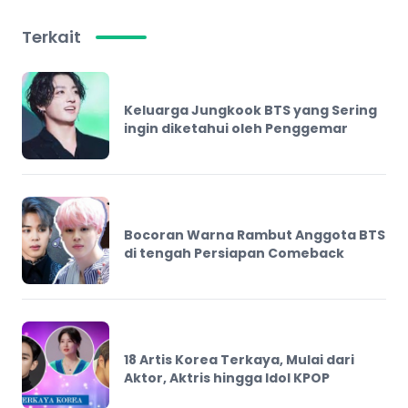
Terkait
Keluarga Jungkook BTS yang Sering
ingin diketahui oleh Penggemar
Bocoran Warna Rambut Anggota BTS
di tengah Persiapan Comeback
18 Artis Korea Terkaya, Mulai dari
Aktor, Aktris hingga Idol KPOP