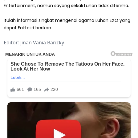
Entertainment, namun sayang sekali Luhan tidak diterima.
Itulah informasi singkat mengenai agama Luhan EXO yang
dapat Fakta.id berikan.
Editor: Jinan Vania Barizky