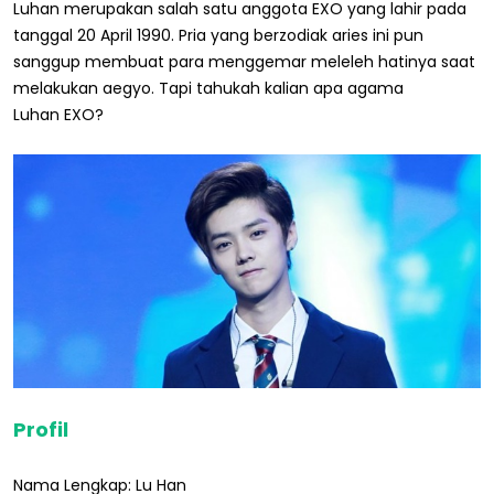
Luhan merupakan salah satu anggota EXO yang lahir pada
tanggal 20 April 1990. Pria yang berzodiak aries ini pun
sanggup membuat para menggemar meleleh hatinya saat
melakukan aegyo. Tapi tahukah kalian apa agama
Luhan EXO?
Profil
Nama Lengkap: Lu Han