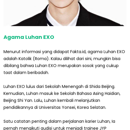
Agama Luhan EXO
Menurut informasi yang didapat Fakta.id, agama Luhan EXO
adalah Katolik (Roma). Kalau dilihat dari sini, mungkin bisa
dibilang bahwa Luhan EXO merupakan sosok yang cukup
taat dalam beribadah.
Luhan EXO lulus dari Sekolah Menengah di Shida Beijing.
Kemudian, Luhan masuk ke Sekolah Bahasa Asing Haidian,
Beijing Shi Yan. Lalu, Luhan kembali melanjutkan
pendidikannya di Universitas Yonsei, Korea Selatan.
Satu catatan penting dalam perjalanan karier Luhan, Ia
pernah mengikuti audisi untuk menjadi trainee JYP