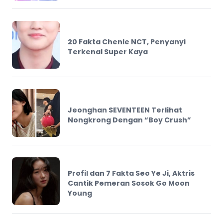
20 Fakta Chenle NCT, Penyanyi
Terkenal Super Kaya
Jeonghan SEVENTEEN Terlihat
Nongkrong Dengan “Boy Crush”
Profil dan 7 Fakta Seo Ye Ji, Aktris
Cantik Pemeran Sosok Go Moon
Young