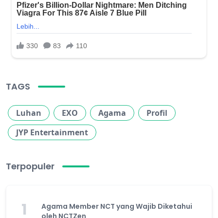
TAGS
Luhan
EXO
Agama
Profil
JYP Entertainment
Terpopuler
1
Agama Member NCT yang Wajib Diketahui
oleh NCTZen