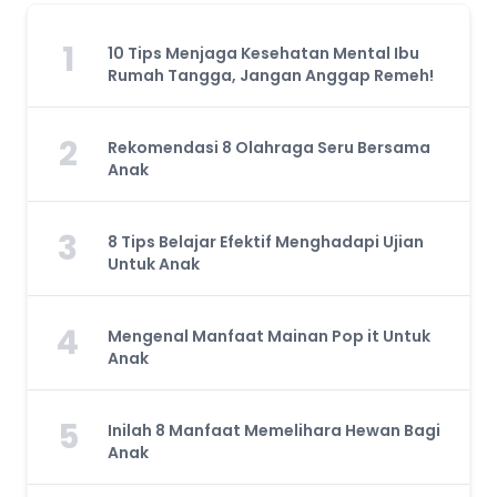
1
10 Tips Menjaga Kesehatan Mental Ibu
Rumah Tangga, Jangan Anggap Remeh!
2
Rekomendasi 8 Olahraga Seru Bersama
Anak
3
8 Tips Belajar Efektif Menghadapi Ujian
Untuk Anak
4
Mengenal Manfaat Mainan Pop it Untuk
Anak
5
Inilah 8 Manfaat Memelihara Hewan Bagi
Anak