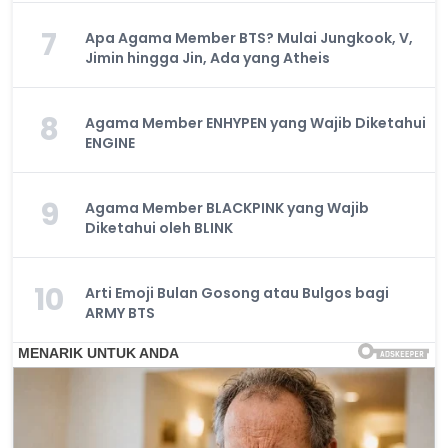
7
Apa Agama Member BTS? Mulai Jungkook, V,
Jimin hingga Jin, Ada yang Atheis
8
Agama Member ENHYPEN yang Wajib Diketahui
ENGINE
9
Agama Member BLACKPINK yang Wajib
Diketahui oleh BLINK
10
Arti Emoji Bulan Gosong atau Bulgos bagi
ARMY BTS