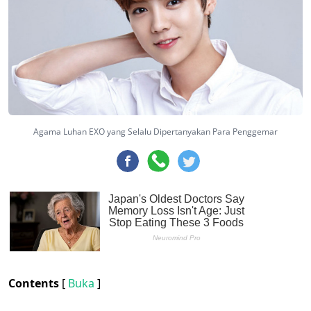
Agama Luhan EXO yang Selalu Dipertanyakan Para Penggemar
Contents
[
Buka
]