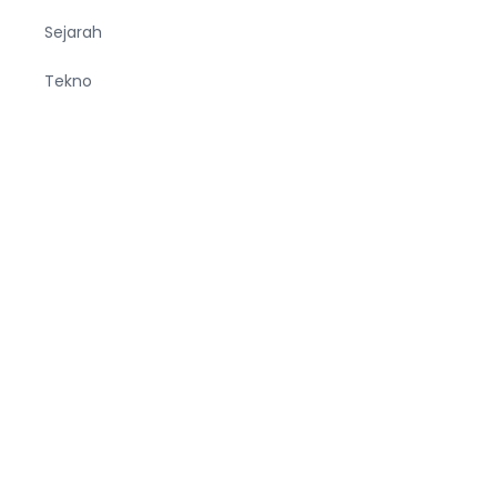
Sejarah
Tekno
Terjemahan
Tumbuhan
Ucapan
Unik
Viral
Wanita
Wisata
Zodiak