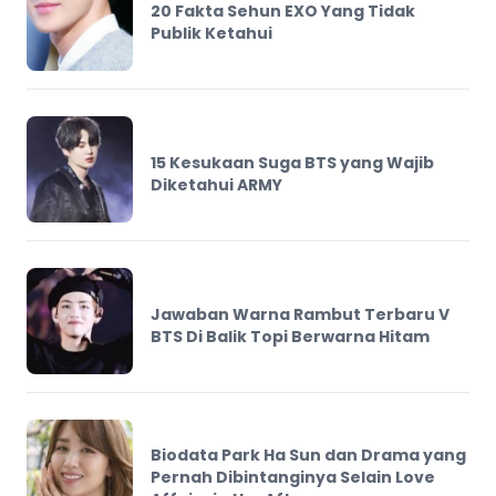
20 Fakta Sehun EXO Yang Tidak
Publik Ketahui
15 Kesukaan Suga BTS yang Wajib
Diketahui ARMY
Jawaban Warna Rambut Terbaru V
BTS Di Balik Topi Berwarna Hitam
Biodata Park Ha Sun dan Drama yang
Pernah Dibintanginya Selain Love