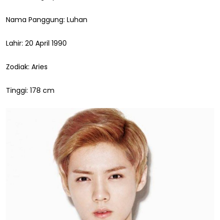
Nama Panggung: Luhan
Lahir: 20 April 1990
Zodiak: Aries
Tinggi: 178 cm