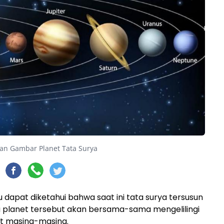
an Gambar Planet Tata Surya
 dapat diketahui bahwa saat ini tata surya tersusun
a planet tersebut akan bersama-sama mengelilingi
it masing-masing.