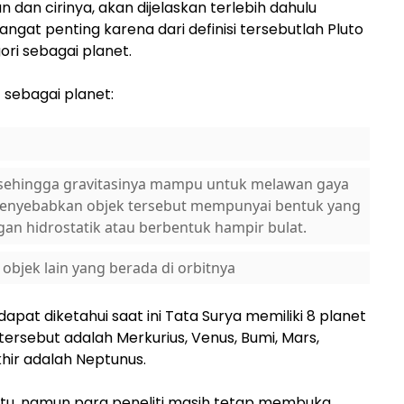
an cirinya, akan dijelaskan terlebih dahulu
i sangat penting karena dari definisi tersebutlah Pluto
ori sebagai planet.
 sebagai planet:
 sehingga gravitasinya mampu untuk melawan gaya
 menyebabkan objek tersebut mempunyai bentuk yang
n hidrostatik atau berbentuk hampir bulat.
jek lain yang berada di orbitnya
apat diketahui saat ini Tata Surya memiliki 8 planet
t tersebut adalah Merkurius, Venus, Bumi, Mars,
khir adalah Neptunus.
 itu, namun para peneliti masih tetap membuka