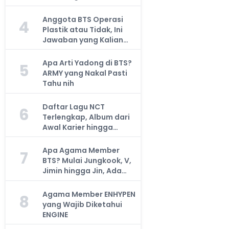
Anggota BTS Operasi
4
Plastik atau Tidak, Ini
Jawaban yang Kalian
Cari
Apa Arti Yadong di BTS?
5
ARMY yang Nakal Pasti
Tahu nih
Daftar Lagu NCT
6
Terlengkap, Album dari
Awal Karier hingga
Sekarang
Apa Agama Member
7
BTS? Mulai Jungkook, V,
Jimin hingga Jin, Ada
yang Atheis
Agama Member ENHYPEN
8
yang Wajib Diketahui
ENGINE