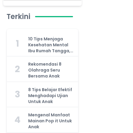
Terkini
10 Tips Menjaga
1
Kesehatan Mental
Ibu Rumah Tangga,
Jangan Anggap
Remeh!
Rekomendasi 8
2
Olahraga Seru
Bersama Anak
8 Tips Belajar Efektif
3
Menghadapi Ujian
Untuk Anak
Mengenal Manfaat
4
Mainan Pop it Untuk
Anak