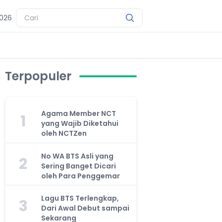
2026
Terpopuler
Agama Member NCT
1
yang Wajib Diketahui
oleh NCTZen
No WA BTS Asli yang
2
Sering Banget Dicari
oleh Para Penggemar
Lagu BTS Terlengkap,
3
Dari Awal Debut sampai
Sekarang