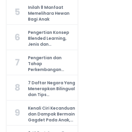
Inilah 8 Manfaat
5
Memelihara Hewan
Bagi Anak
Pengertian Konsep
6
Blended Learning,
Jenis dan
Manfaatnya, Anda
Harus Tahu!
Pengertian dan
7
Tahap
Perkembangan
Kemampuan Kognitif
Anak, Bunda Wajib
7 Daftar Negara Yang
8
Tahu!
Menerapkan Bilingual
dan Tips
Mengajarkan Pada
Anak
Kenali Ciri Kecanduan
9
dan Dampak Bermain
Gagdet Pada Anak,
Orang Tua Wajib
Tahu!