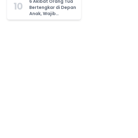
6 Akibat Orang Tua
10
Bertengkar di Depan
Anak, Wajib
Waspada!