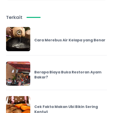
Terkait
Cara Merebus Air Kelapa yang Benar
Berapa Biaya Buka Restoran Ayam
Bakar?
Cek Fakta Makan Ubi Bikin Sering
Kentut