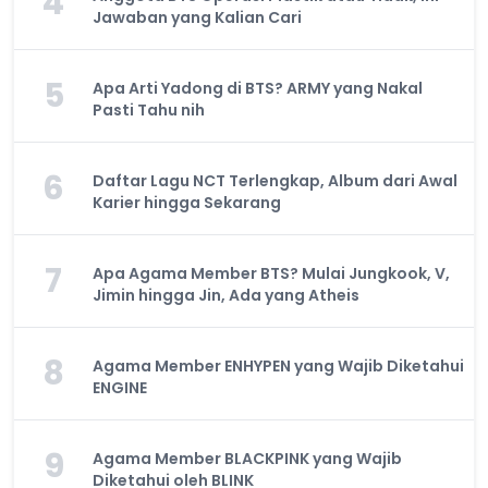
4
Jawaban yang Kalian Cari
5
Apa Arti Yadong di BTS? ARMY yang Nakal
Pasti Tahu nih
6
Daftar Lagu NCT Terlengkap, Album dari Awal
Karier hingga Sekarang
7
Apa Agama Member BTS? Mulai Jungkook, V,
Jimin hingga Jin, Ada yang Atheis
8
Agama Member ENHYPEN yang Wajib Diketahui
ENGINE
9
Agama Member BLACKPINK yang Wajib
Diketahui oleh BLINK