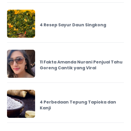
4 Resep Sayur Daun Singkong
11 Fakta Amanda Nurani Penjual Tahu
Goreng Cantik yang Viral
4 Perbedaan Tepung Tapioka dan
Kanji