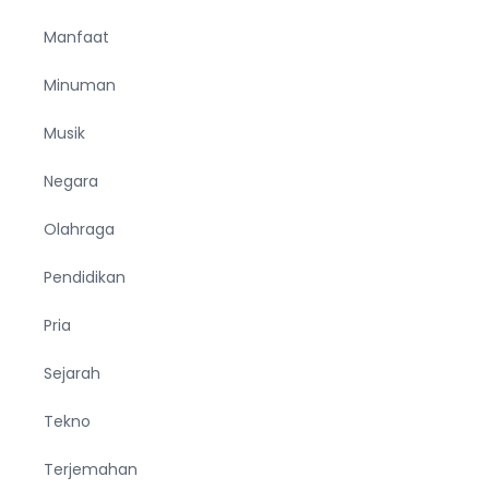
Manfaat
Minuman
Musik
Negara
Olahraga
Pendidikan
Pria
Sejarah
Tekno
Terjemahan