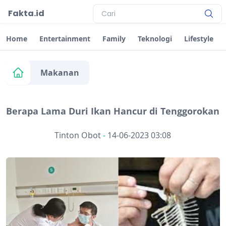
Fakta.id
Home
Entertainment
Family
Teknologi
Lifestyle
Makanan
Berapa Lama Duri Ikan Hancur di Tenggorokan
Tinton Obot
-
14-06-2023 03:08