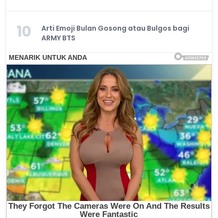
10
Arti Emoji Bulan Gosong atau Bulgos bagi
ARMY BTS