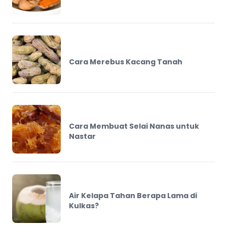
Cara Merebus Kacang Tanah
Cara Membuat Selai Nanas untuk
Nastar
Air Kelapa Tahan Berapa Lama di
Kulkas?