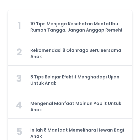
1
10 Tips Menjaga Kesehatan Mental Ibu
Rumah Tangga, Jangan Anggap Remeh!
2
Rekomendasi 8 Olahraga Seru Bersama
Anak
3
8 Tips Belajar Efektif Menghadapi Ujian
Untuk Anak
4
Mengenal Manfaat Mainan Pop it Untuk
Anak
5
Inilah 8 Manfaat Memelihara Hewan Bagi
Anak