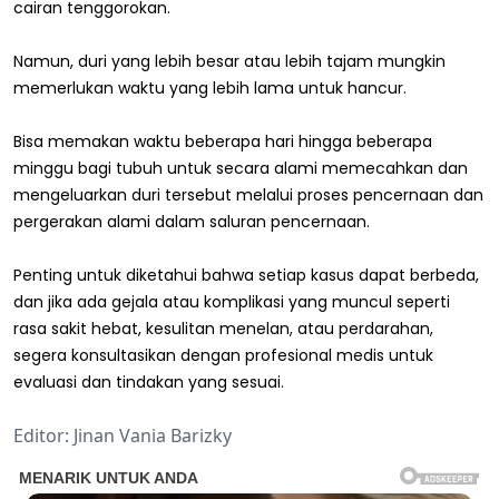
cairan tenggorokan.
Namun, duri yang lebih besar atau lebih tajam mungkin
memerlukan waktu yang lebih lama untuk hancur.
Bisa memakan waktu beberapa hari hingga beberapa
minggu bagi tubuh untuk secara alami memecahkan dan
mengeluarkan duri tersebut melalui proses pencernaan dan
pergerakan alami dalam saluran pencernaan.
Penting untuk diketahui bahwa setiap kasus dapat berbeda,
dan jika ada gejala atau komplikasi yang muncul seperti
rasa sakit hebat, kesulitan menelan, atau perdarahan,
segera konsultasikan dengan profesional medis untuk
evaluasi dan tindakan yang sesuai.
Editor: Jinan Vania Barizky