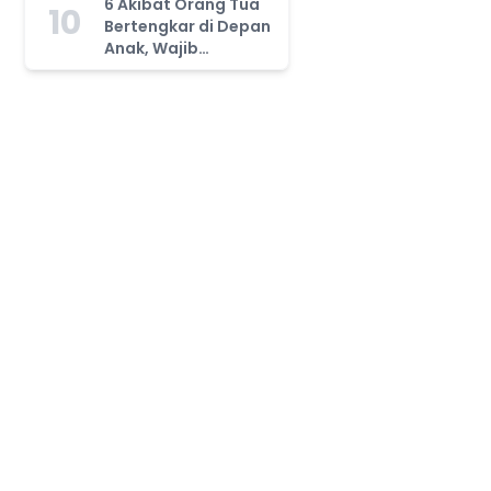
6 Akibat Orang Tua
10
Bertengkar di Depan
Anak, Wajib
Waspada!