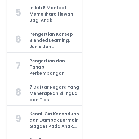
Inilah 8 Manfaat
5
Memelihara Hewan
Bagi Anak
Pengertian Konsep
6
Blended Learning,
Jenis dan
Manfaatnya, Anda
Harus Tahu!
Pengertian dan
7
Tahap
Perkembangan
Kemampuan Kognitif
Anak, Bunda Wajib
7 Daftar Negara Yang
8
Tahu!
Menerapkan Bilingual
dan Tips
Mengajarkan Pada
Anak
Kenali Ciri Kecanduan
9
dan Dampak Bermain
Gagdet Pada Anak,
Orang Tua Wajib
Tahu!