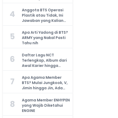
Anggota BTS Operasi
4
Plastik atau Tidak, Ini
Jawaban yang Kalian
Cari
Apa Arti Yadong di BTS?
5
ARMY yang Nakal Pasti
Tahu nih
Daftar Lagu NCT
6
Terlengkap, Album dari
Awal Karier hingga
Sekarang
Apa Agama Member
7
BTS? Mulai Jungkook, V,
Jimin hingga Jin, Ada
yang Atheis
Agama Member ENHYPEN
8
yang Wajib Diketahui
ENGINE