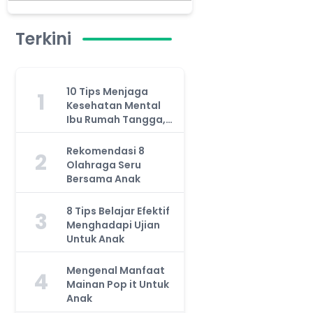
Terkini
10 Tips Menjaga
1
Kesehatan Mental
Ibu Rumah Tangga,
Jangan Anggap
Remeh!
Rekomendasi 8
2
Olahraga Seru
Bersama Anak
8 Tips Belajar Efektif
3
Menghadapi Ujian
Untuk Anak
Mengenal Manfaat
4
Mainan Pop it Untuk
Anak