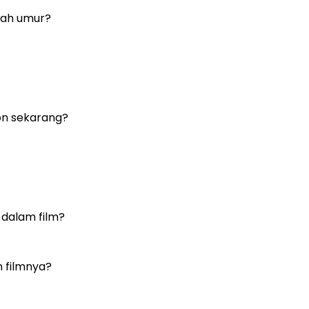
wah umur?
on sekarang?
dalam film?
 filmnya?