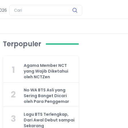
2026
Terpopuler
Agama Member NCT
1
yang Wajib Diketahui
oleh NCTZen
No WA BTS Asli yang
2
Sering Banget Dicari
oleh Para Penggemar
Lagu BTS Terlengkap,
3
Dari Awal Debut sampai
Sekarang