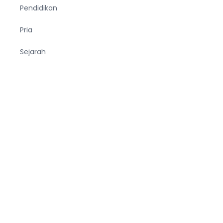
Pendidikan
Pria
Sejarah
Tekno
Terjemahan
Tumbuhan
Ucapan
Unik
Viral
Wanita