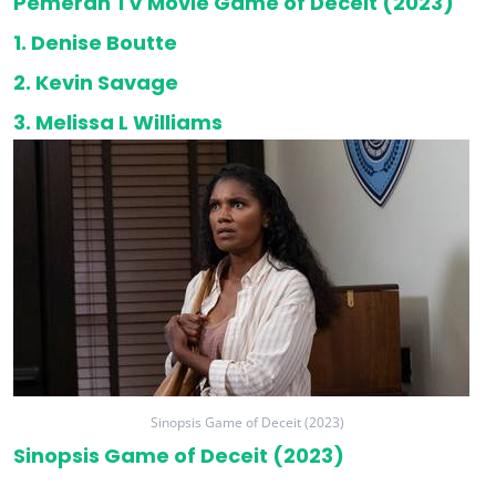
Pemeran TV Movie Game of Deceit (2023)
1. Denise Boutte
2. Kevin Savage
3. Melissa L Williams
Sinopsis Game of Deceit (2023)
Sinopsis Game of Deceit (2023)