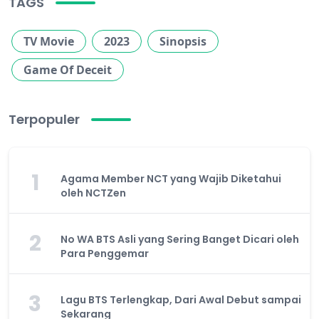
TAGS
TV Movie
2023
Sinopsis
Game Of Deceit
Terpopuler
1
Agama Member NCT yang Wajib Diketahui
oleh NCTZen
2
No WA BTS Asli yang Sering Banget Dicari oleh
Para Penggemar
3
Lagu BTS Terlengkap, Dari Awal Debut sampai
Sekarang