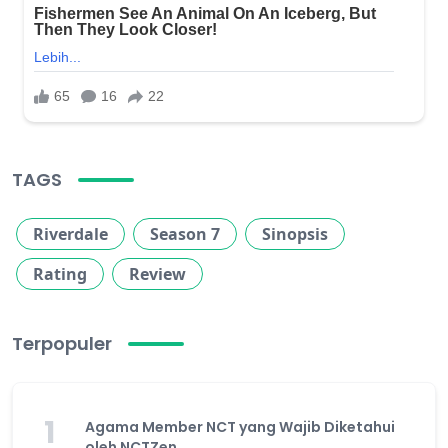
TAGS
Riverdale
Season 7
Sinopsis
Rating
Review
Terpopuler
1
Agama Member NCT yang Wajib Diketahui
oleh NCTZen