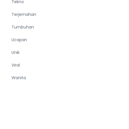
Tekno
Terjemahan
Tumbuhan
Ucapan
Unik
Viral
Wanita
Wisata
Zodiak
entang
Privacy
Kontak
Karir
Redaksi
Terms
Disclaimer
|
|
|
|
|
|
ami
Policy