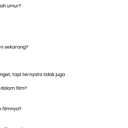
wah umur?
on sekarang?
get, tapi ternyata tidak juga
dalam film?
 filmnya?