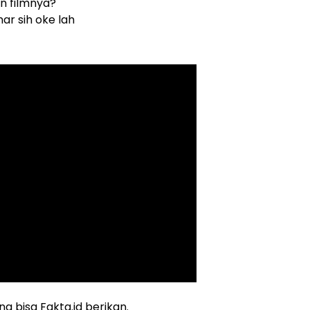
n filmnya?
r sih oke lah
ng bisa Fakta.id berikan.