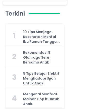
Terkini
10 Tips Menjaga
1
Kesehatan Mental
Ibu Rumah Tangga,
Jangan Anggap
Remeh!
Rekomendasi 8
2
Olahraga Seru
Bersama Anak
8 Tips Belajar Efektif
3
Menghadapi Ujian
Untuk Anak
Mengenal Manfaat
4
Mainan Pop it Untuk
Anak