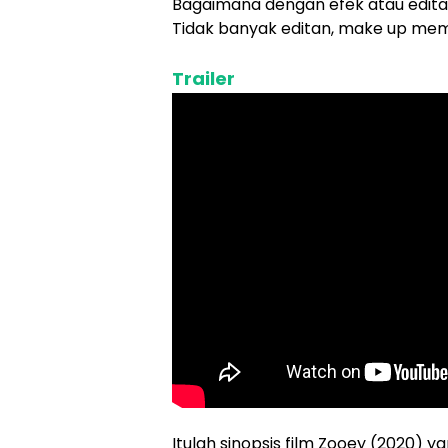
Bagaimana dengan efek atau edita
Tidak banyak editan, make up mema
Trailer
Itulah sinopsis film Zooey (2020) ya