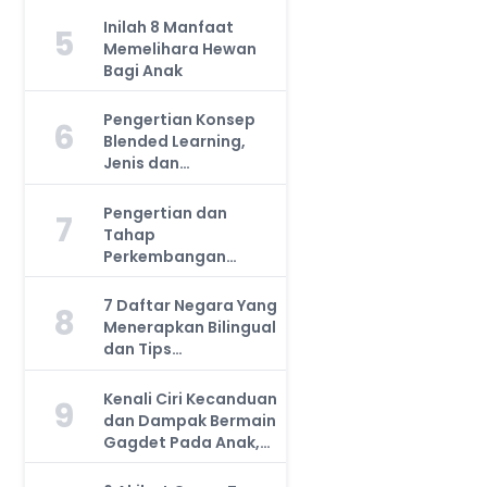
Inilah 8 Manfaat
5
Memelihara Hewan
Bagi Anak
Pengertian Konsep
6
Blended Learning,
Jenis dan
Manfaatnya, Anda
Harus Tahu!
Pengertian dan
7
Tahap
Perkembangan
Kemampuan Kognitif
Anak, Bunda Wajib
7 Daftar Negara Yang
8
Tahu!
Menerapkan Bilingual
dan Tips
Mengajarkan Pada
Anak
Kenali Ciri Kecanduan
9
dan Dampak Bermain
Gagdet Pada Anak,
Orang Tua Wajib
Tahu!