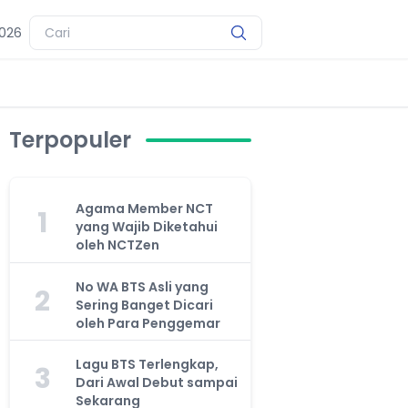
2026
Terpopuler
Agama Member NCT
1
yang Wajib Diketahui
oleh NCTZen
No WA BTS Asli yang
2
Sering Banget Dicari
oleh Para Penggemar
Lagu BTS Terlengkap,
3
Dari Awal Debut sampai
Sekarang