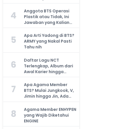
Anggota BTS Operasi
4
Plastik atau Tidak, Ini
Jawaban yang Kalian
Cari
Apa Arti Yadong di BTS?
5
ARMY yang Nakal Pasti
Tahu nih
Daftar Lagu NCT
6
Terlengkap, Album dari
Awal Karier hingga
Sekarang
Apa Agama Member
7
BTS? Mulai Jungkook, V,
Jimin hingga Jin, Ada
yang Atheis
Agama Member ENHYPEN
8
yang Wajib Diketahui
ENGINE