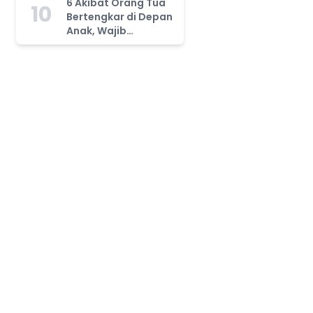
6 Akibat Orang Tua
10
Bertengkar di Depan
Anak, Wajib
Waspada!