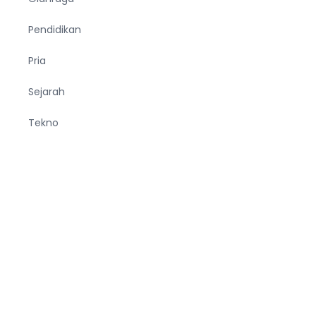
Pendidikan
Pria
Sejarah
Tekno
Terjemahan
Tumbuhan
Ucapan
Unik
Viral
Wanita