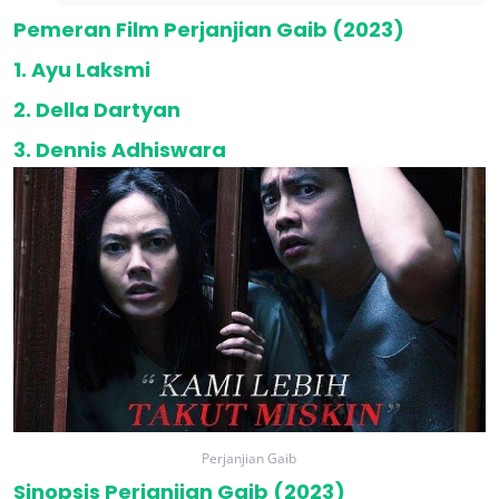
Pemeran Film Perjanjian Gaib (2023)
1. Ayu Laksmi
2. Della Dartyan
3. Dennis Adhiswara
Perjanjian Gaib
Sinopsis Perjanjian Gaib (2023)