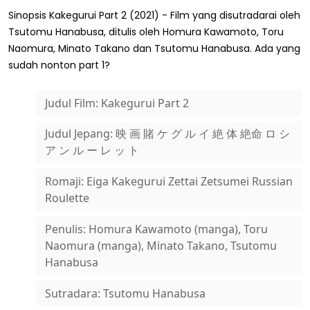
Sinopsis Kakegurui Part 2 (2021) - Film yang disutradarai oleh
Tsutomu Hanabusa, ditulis oleh Homura Kawamoto, Toru
Naomura, Minato Takano dan Tsutomu Hanabusa. Ada yang
sudah nonton part 1?
Judul Film: Kakegurui Part 2
Judul Jepang: 映 画 賭 ケ グ ル イ 絶 体 絶命 ロ シ
ア ン ル ー レ ッ ト
Romaji: Eiga Kakegurui Zettai Zetsumei Russian
Roulette
Penulis: Homura Kawamoto (manga), Toru
Naomura (manga), Minato Takano, Tsutomu
Hanabusa
Sutradara: Tsutomu Hanabusa