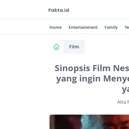
Fakta.id
Home
Entertainment
Family
T
Film
Sinopsis Film Nes
yang ingin Meny
y
Atta 