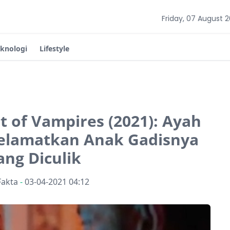
Friday, 07 August 
eknologi
Lifestyle
t of Vampires (2021): Ayah
elamatkan Anak Gadisnya
ang Diculik
Fakta
-
03-04-2021 04:12