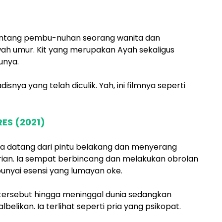
entang pembu-nuhan seorang wanita dan
wah umur. Kit yang merupakan Ayah sekaligus
unya.
nya yang telah diculik. Yah, ini filmnya seperti
RES (2021)
aja datang dari pintu belakang dan menyerang
rian. Ia sempat berbincang dan melakukan obrolan
nyai esensi yang lumayan oke.
a tersebut hingga meninggal dunia sedangkan
lbelikan. Ia terlihat seperti pria yang psikopat.