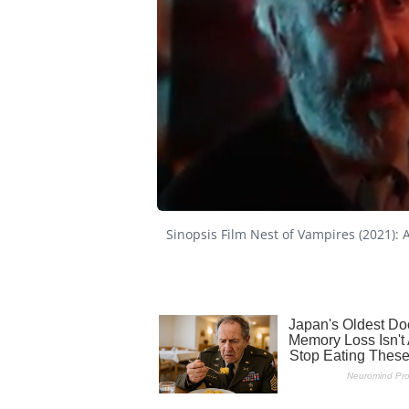
Sinopsis Film Nest of Vampires (2021)