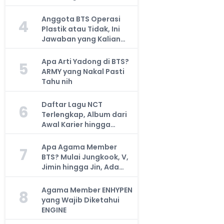
Anggota BTS Operasi
4
Plastik atau Tidak, Ini
Jawaban yang Kalian
Cari
Apa Arti Yadong di BTS?
5
ARMY yang Nakal Pasti
Tahu nih
Daftar Lagu NCT
6
Terlengkap, Album dari
Awal Karier hingga
Sekarang
Apa Agama Member
7
BTS? Mulai Jungkook, V,
Jimin hingga Jin, Ada
yang Atheis
Agama Member ENHYPEN
8
yang Wajib Diketahui
ENGINE