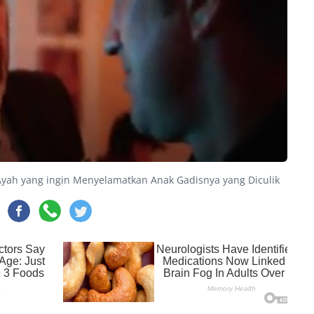
: Ayah yang ingin Menyelamatkan Anak Gadisnya yang Diculik