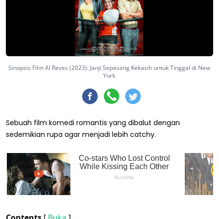
Sinopsis Film Al Reves (2023): Janji Sepasang Kekasih untuk Tinggal di New
York
Sebuah film komedi romantis yang dibalut dengan
sedemikian rupa agar menjadi lebih catchy.
Contents
[
Buka
]