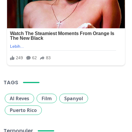
TAGS
Al Reves
Film
Spanyol
Puerto Rico
Terpopuler