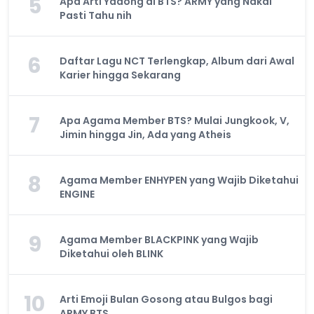
5
Apa Arti Yadong di BTS? ARMY yang Nakal
Pasti Tahu nih
6
Daftar Lagu NCT Terlengkap, Album dari Awal
Karier hingga Sekarang
7
Apa Agama Member BTS? Mulai Jungkook, V,
Jimin hingga Jin, Ada yang Atheis
8
Agama Member ENHYPEN yang Wajib Diketahui
ENGINE
9
Agama Member BLACKPINK yang Wajib
Diketahui oleh BLINK
10
Arti Emoji Bulan Gosong atau Bulgos bagi
ARMY BTS