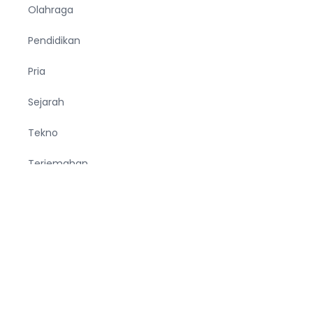
Olahraga
Pendidikan
Pria
Sejarah
Tekno
Terjemahan
Tumbuhan
Ucapan
Unik
Viral