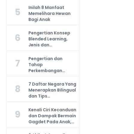
Inilah 8 Manfaat
5
Memelihara Hewan
Bagi Anak
Pengertian Konsep
6
Blended Learning,
Jenis dan
Manfaatnya, Anda
Harus Tahu!
Pengertian dan
7
Tahap
Perkembangan
Kemampuan Kognitif
Anak, Bunda Wajib
7 Daftar Negara Yang
8
Tahu!
Menerapkan Bilingual
dan Tips
Mengajarkan Pada
Anak
Kenali Ciri Kecanduan
9
dan Dampak Bermain
Gagdet Pada Anak,
Orang Tua Wajib
Tahu!