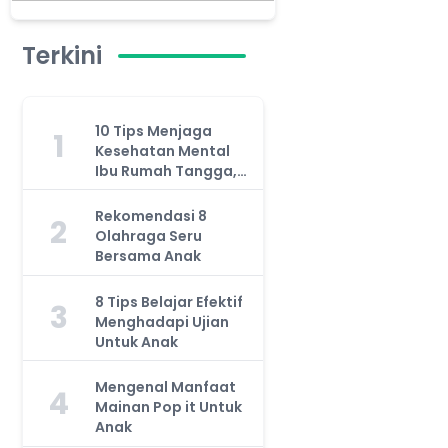
Terkini
10 Tips Menjaga
1
Kesehatan Mental
Ibu Rumah Tangga,
Jangan Anggap
Remeh!
Rekomendasi 8
2
Olahraga Seru
Bersama Anak
8 Tips Belajar Efektif
3
Menghadapi Ujian
Untuk Anak
Mengenal Manfaat
4
Mainan Pop it Untuk
Anak