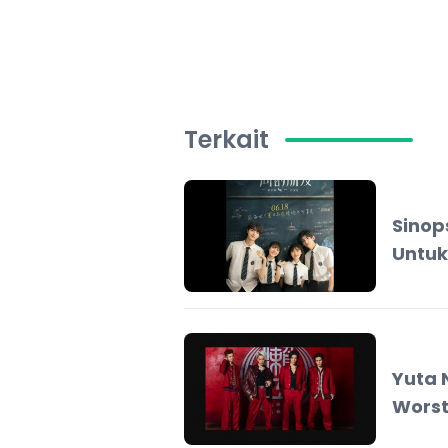
Terkait
Sinop
Untu
Yuta 
Worst 