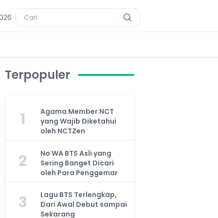
2026
Terpopuler
Agama Member NCT
1
yang Wajib Diketahui
oleh NCTZen
No WA BTS Asli yang
2
Sering Banget Dicari
oleh Para Penggemar
Lagu BTS Terlengkap,
3
Dari Awal Debut sampai
Sekarang