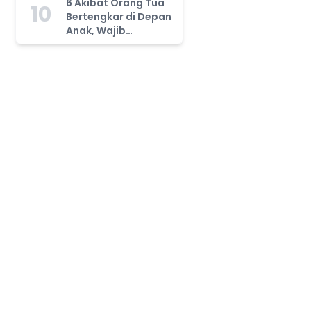
6 Akibat Orang Tua
10
Bertengkar di Depan
Anak, Wajib
Waspada!