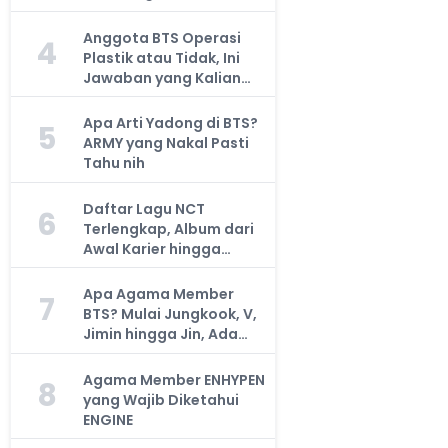
Anggota BTS Operasi
4
Plastik atau Tidak, Ini
Jawaban yang Kalian
Cari
Apa Arti Yadong di BTS?
5
ARMY yang Nakal Pasti
Tahu nih
Daftar Lagu NCT
6
Terlengkap, Album dari
Awal Karier hingga
Sekarang
Apa Agama Member
7
BTS? Mulai Jungkook, V,
Jimin hingga Jin, Ada
yang Atheis
Agama Member ENHYPEN
8
yang Wajib Diketahui
ENGINE