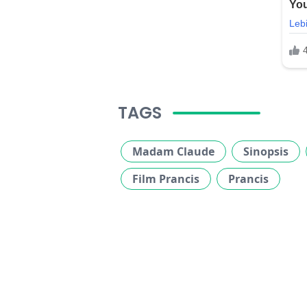
TAGS
Madam Claude
Sinopsis
Film Prancis
Prancis