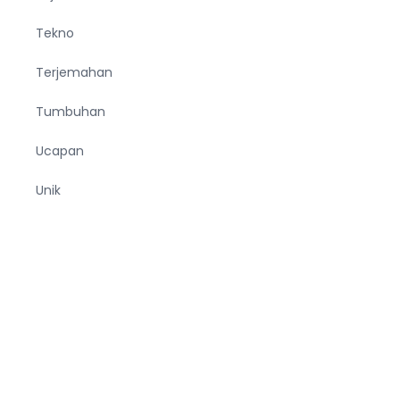
Tekno
Terjemahan
Tumbuhan
Ucapan
Unik
Viral
Wanita
Wisata
Zodiak