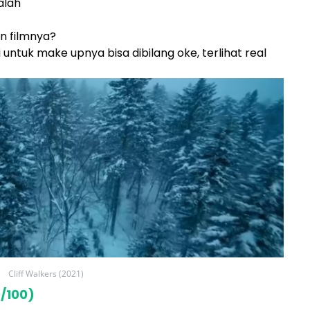
alah
n filmnya?
i untuk make upnya bisa dibilang oke, terlihat real
Cliff Walkers (2021)
/100)