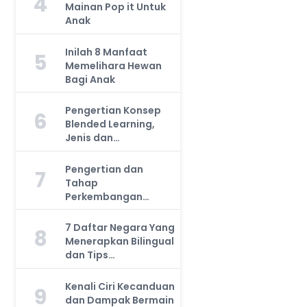
4
Mainan Pop it Untuk
Anak
Inilah 8 Manfaat
5
Memelihara Hewan
Bagi Anak
Pengertian Konsep
6
Blended Learning,
Jenis dan
Manfaatnya, Anda
Harus Tahu!
Pengertian dan
7
Tahap
Perkembangan
Kemampuan Kognitif
Anak, Bunda Wajib
7 Daftar Negara Yang
8
Tahu!
Menerapkan Bilingual
dan Tips
Mengajarkan Pada
Anak
Kenali Ciri Kecanduan
9
dan Dampak Bermain