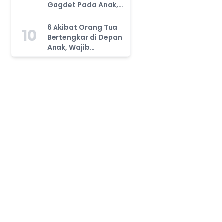
Gagdet Pada Anak,
Orang Tua Wajib
Tahu!
6 Akibat Orang Tua
10
Bertengkar di Depan
Anak, Wajib
Waspada!