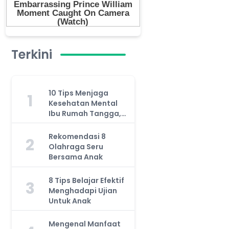
Terkini
10 Tips Menjaga
1
Kesehatan Mental
Ibu Rumah Tangga,
Jangan Anggap
Remeh!
Rekomendasi 8
2
Olahraga Seru
Bersama Anak
8 Tips Belajar Efektif
3
Menghadapi Ujian
Untuk Anak
Mengenal Manfaat