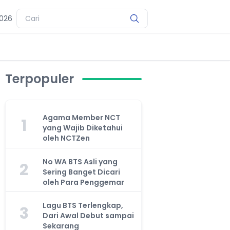
2026
Terpopuler
Agama Member NCT
1
yang Wajib Diketahui
oleh NCTZen
No WA BTS Asli yang
2
Sering Banget Dicari
oleh Para Penggemar
Lagu BTS Terlengkap,
3
Dari Awal Debut sampai
Sekarang