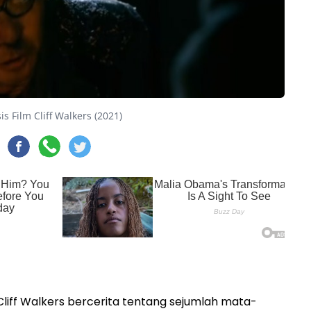
is Film Cliff Walkers (2021)
- Cliff Walkers bercerita tentang sejumlah mata-