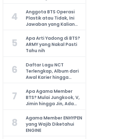
Anggota BTS Operasi
4
Plastik atau Tidak, Ini
Jawaban yang Kalian
Cari
Apa Arti Yadong di BTS?
5
ARMY yang Nakal Pasti
Tahu nih
Daftar Lagu NCT
6
Terlengkap, Album dari
Awal Karier hingga
Sekarang
Apa Agama Member
7
BTS? Mulai Jungkook, V,
Jimin hingga Jin, Ada
yang Atheis
Agama Member ENHYPEN
8
yang Wajib Diketahui
ENGINE