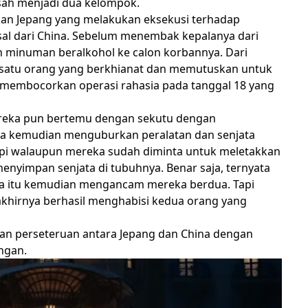
isah menjadi dua kelompok.
kan Jepang yang melakukan eksekusi terhadap
sal dari China. Sebelum menembak kepalanya dari
 minuman beralkohol ke calon korbannya. Dari
 satu orang yang berkhianat dan memutuskan untuk
Ia membocorkan operasi rahasia pada tanggal 18 yang
ereka pun bertemu dengan sekutu dengan
a kemudian menguburkan peralatan dan senjata
api walaupun mereka sudah diminta untuk meletakkan
enyimpan senjata di tubuhnya. Benar saja, ternyata
ya itu kemudian mengancam mereka berdua. Tapi
khirnya berhasil menghabisi kedua orang yang
gan perseteruan antara Jepang dan China dengan
ngan.