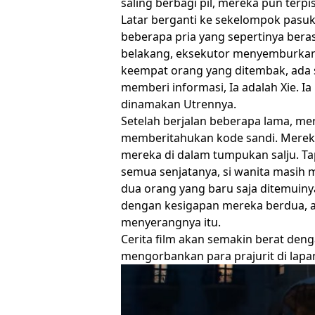
saling berbagi pil, mereka pun terp
Latar berganti ke sekelompok pasu
beberapa pria yang sepertinya bera
belakang, eksekutor menyemburkan
keempat orang yang ditembak, ada
memberi informasi, Ia adalah Xie. 
dinamakan Utrennya.
Setelah berjalan beberapa lama, m
memberitahukan kode sandi. Merek
mereka di dalam tumpukan salju. T
semua senjatanya, si wanita masih m
dua orang yang baru saja ditemuin
dengan kesigapan mereka berdua, a
menyerangnya itu.
Cerita film akan semakin berat den
mengorbankan para prajurit di lapa