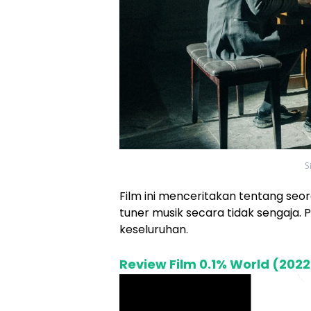
S
Film ini menceritakan tentang seo
tuner musik secara tidak sengaja
keseluruhan.
Review Film 0.1% World (2022