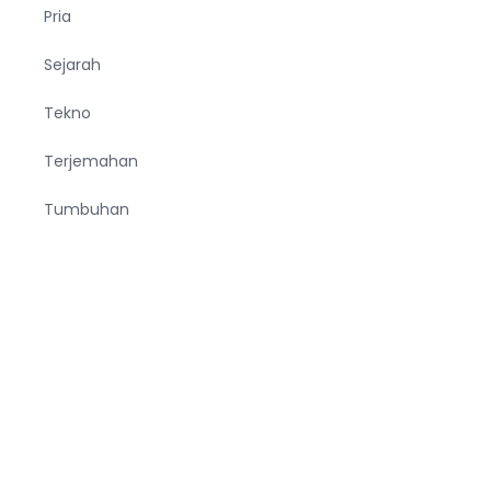
Pria
Sejarah
Tekno
Terjemahan
Tumbuhan
Ucapan
Unik
Viral
Wanita
Wisata