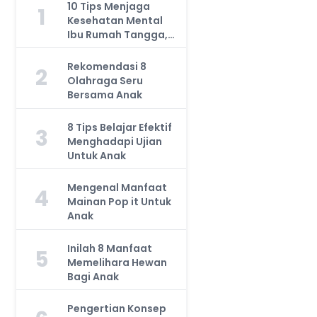
10 Tips Menjaga
1
Kesehatan Mental
Ibu Rumah Tangga,
Jangan Anggap
Remeh!
Rekomendasi 8
2
Olahraga Seru
Bersama Anak
8 Tips Belajar Efektif
3
Menghadapi Ujian
Untuk Anak
Mengenal Manfaat
4
Mainan Pop it Untuk
Anak
Inilah 8 Manfaat
5
Memelihara Hewan
Bagi Anak
Pengertian Konsep