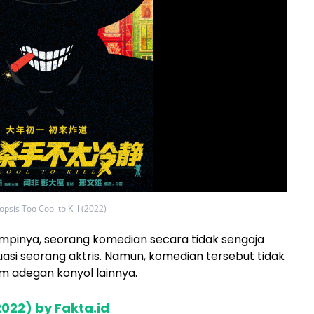
opsis Too Cool to Kill (2022)
pinya, seorang komedian secara tidak sengaja
si seorang aktris. Namun, komedian tersebut tidak
am adegan konyol lainnya.
2022) by Fakta.id