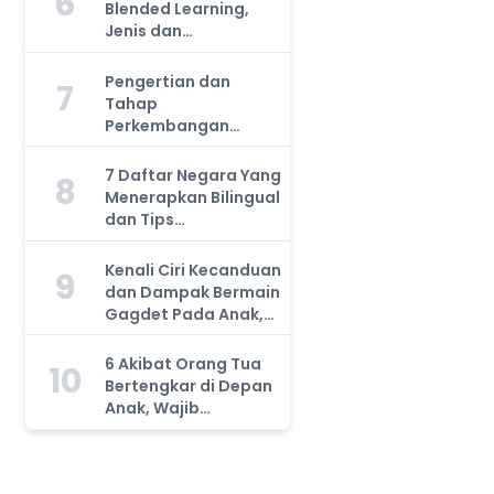
6
Blended Learning,
Jenis dan
Manfaatnya, Anda
Harus Tahu!
Pengertian dan
7
Tahap
Perkembangan
Kemampuan Kognitif
Anak, Bunda Wajib
7 Daftar Negara Yang
8
Tahu!
Menerapkan Bilingual
dan Tips
Mengajarkan Pada
Anak
Kenali Ciri Kecanduan
9
dan Dampak Bermain
Gagdet Pada Anak,
Orang Tua Wajib
Tahu!
6 Akibat Orang Tua
10
Bertengkar di Depan
Anak, Wajib
Waspada!