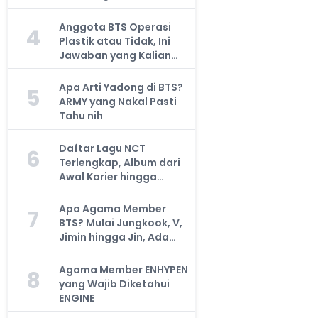
Anggota BTS Operasi
4
Plastik atau Tidak, Ini
Jawaban yang Kalian
Cari
Apa Arti Yadong di BTS?
5
ARMY yang Nakal Pasti
Tahu nih
Daftar Lagu NCT
6
Terlengkap, Album dari
Awal Karier hingga
Sekarang
Apa Agama Member
7
BTS? Mulai Jungkook, V,
Jimin hingga Jin, Ada
yang Atheis
Agama Member ENHYPEN
8
yang Wajib Diketahui
ENGINE