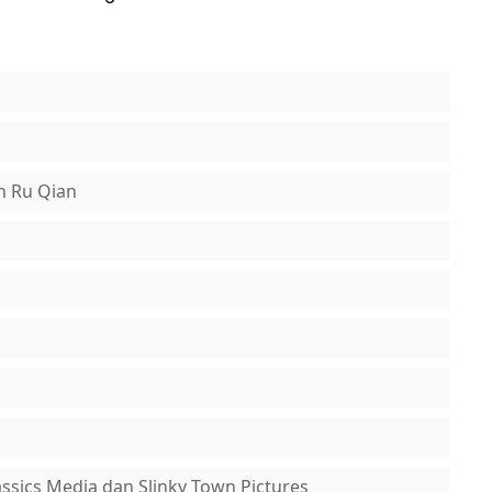
n Ru Qian
assics Media dan Slinky Town Pictures