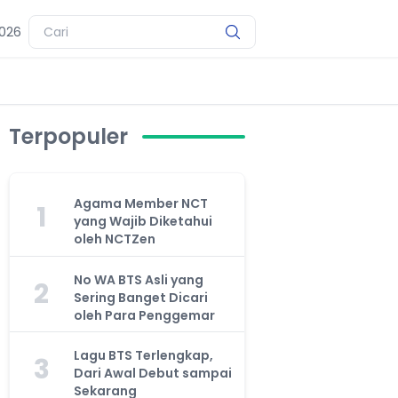
2026
Terpopuler
Agama Member NCT
1
yang Wajib Diketahui
oleh NCTZen
No WA BTS Asli yang
2
Sering Banget Dicari
oleh Para Penggemar
Lagu BTS Terlengkap,
3
Dari Awal Debut sampai
Sekarang