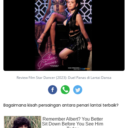
Review Film Star Dancer (2023): Duel Panas di Lantai Dansa
Bagaimana kisah persaingan antara penari lantai terbaik?